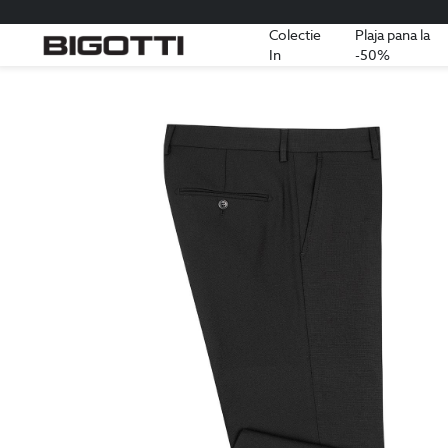
Colectie
Plaja pana la
In
-50%