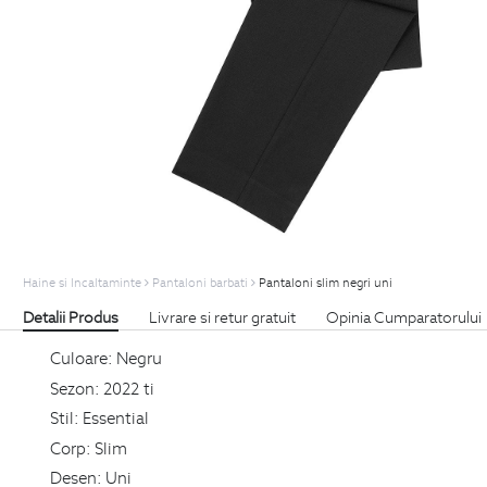
Haine si Incaltaminte
Pantaloni barbati
Pantaloni slim negri uni
Detalii Produs
Livrare si retur gratuit
Opinia Cumparatorului
Culoare:
Negru
Sezon:
2022 ti
Stil:
Essential
Corp:
Slim
Desen:
Uni