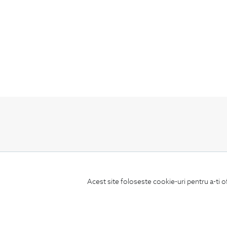
ABONEAZA-TE
LA NEWSLETTER
Acest site foloseste cookie-uri pentru a-ti o