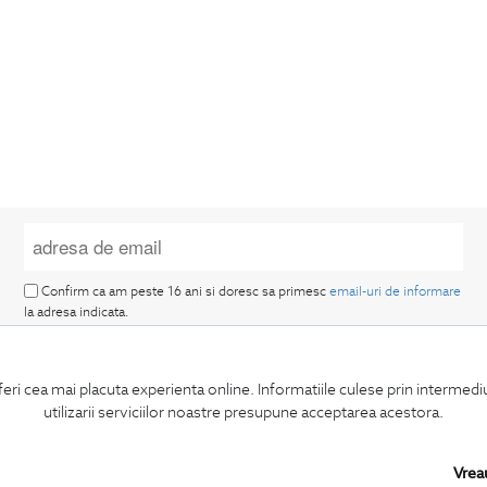
Confirm ca am peste 16 ani si doresc sa primesc
email-uri de informare
la adresa indicata.
feri cea mai placuta experienta online. Informatiile culese prin intermed
utilizarii serviciilor noastre presupune acceptarea acestora.
MA ABONEZ
Vrea