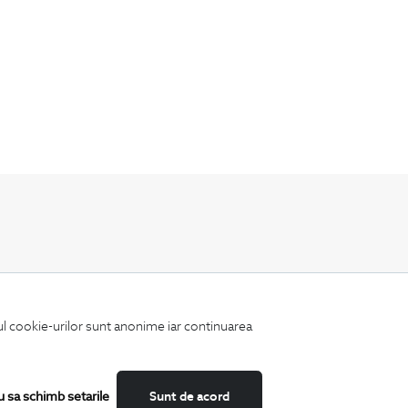
Fii mereu la curent cu noutatile noastre,
oferte speciale si trenduri in moda masculina.
iul cookie-urilor sunt anonime iar continuarea
u sa schimb setarile
Sunt de acord