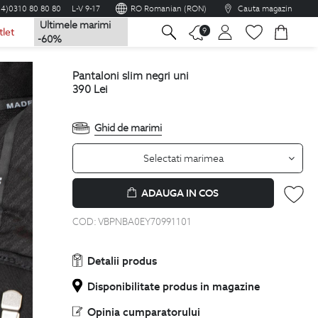
04)0310 80 80 80
L-V 9-17
RO Romanian (RON)
Cauta magazin
Ultimele marimi
na
9
tlet
-60%
pantaloni slim negri uni
390
Lei
Ghid de marimi
Selectati marimea
ADAUGA IN COS
COD:
VBPNBA0EY70991101
Detalii produs
Disponibilitate produs in magazine
Opinia cumparatorului