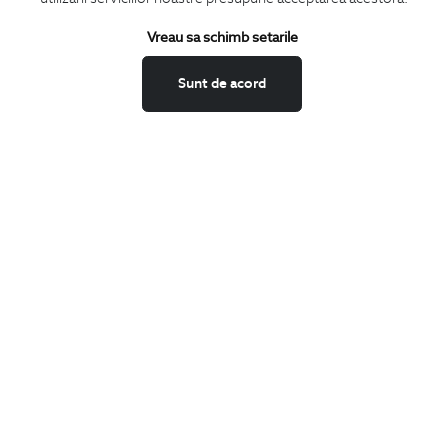
Termeni si conditii
Schimburi si retur
Vreau sa schimb setarile
Securitatea datelor
Sunt de acord
Feedback site
ANPC
SOL
BIGOTTI
Contact
Magazine
Cariere
Intrebari frecvente
Preturi retusuri
Sitemap
SHARE
Facebook