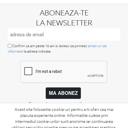
ABONEAZA-TE
LA NEWSLETTER
Confirm ca am peste 16 ani si doresc sa primesc
email-uri de
informare
la adresa indicata.
MA ABONEZ
Fii mereu la curent cu noutatile noastre,
oferte speciale si trenduri in moda masculina.
Acest site foloseste cookie-uri pentru a-ti oferi cea mai
placuta experienta online. Informatiile culese prin
intermediul cookie-urilor sunt anonime iar continuarea
CONCIERGE
utilizarii serviciilor noastre presupune acceptarea acestora.