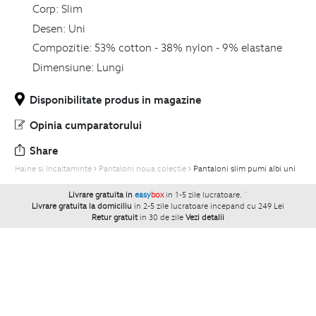
Corp:
Slim
Desen:
Uni
Compozitie:
53% cotton - 38% nylon - 9% elastane
Dimensiune:
Lungi
Disponibilitate produs in magazine
Opinia cumparatorului
Share
Haine si Incaltaminte
Pantaloni noua colectie
Pantaloni slim pumi albi uni
Livrare gratuita in
easy
box
in 1-5 zile lucratoare.
`
Livrare gratuita la domiciliu
in 2-5 zile lucratoare incepand cu 249 Lei
Retur gratuit
in 30 de zile
Vezi detalii