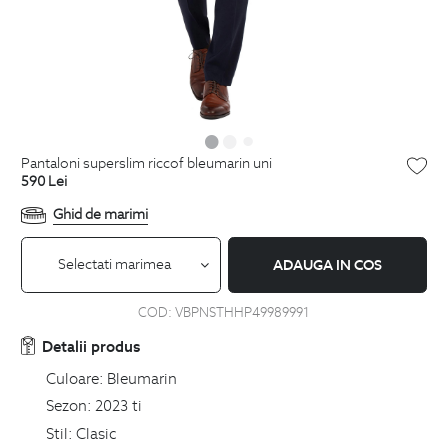
pantaloni superslim riccof bleumarin uni
590
Lei
Ghid de marimi
Selectati marimea
ADAUGA IN COS
COD:
VBPNSTHHP49989991
Detalii produs
Culoare:
Bleumarin
Sezon:
2023 ti
Stil:
Clasic