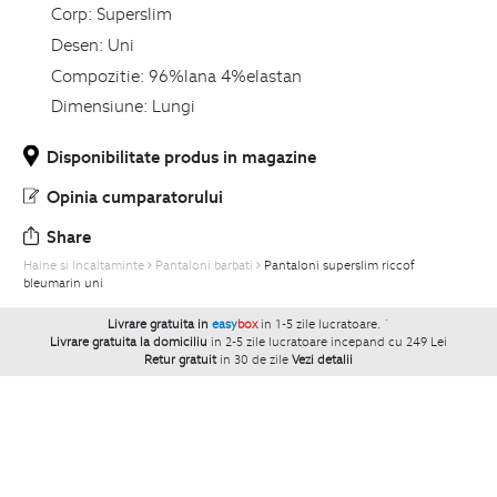
Corp:
Superslim
Desen:
Uni
Compozitie:
96%lana 4%elastan
Dimensiune:
Lungi
Disponibilitate produs in magazine
Opinia cumparatorului
Share
Haine si Incaltaminte
Pantaloni barbati
Pantaloni superslim riccof
bleumarin uni
Livrare gratuita in
easy
box
in 1-5 zile lucratoare.
`
Livrare gratuita la domiciliu
in 2-5 zile lucratoare incepand cu 249 Lei
Retur gratuit
in 30 de zile
Vezi detalii