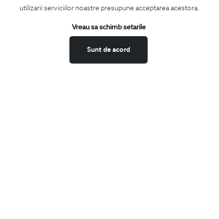
utilizarii serviciilor noastre presupune acceptarea acestora.
Vreau sa schimb setarile
Confirm ca am peste 16 ani si doresc sa primesc
email-uri de
informare
la adresa indicata.
Sunt de acord
MA ABONEZ
Fii mereu la curent cu noutatile noastre,
oferte speciale si trenduri in moda masculina.
CONCIERGE
Termeni si conditii
Schimburi si retur
Securitatea datelor
Feedback site