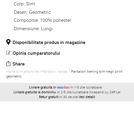
Corp:
Slim
Desen:
Geometric
Compozitie:
100% poliester
Dimensiune:
Lungi
Disponibilitate produs in magazine
Opinia cumparatorului
Share
Haine si Incaltaminte
Pantaloni barbati
Pantaloni trening slim negri print
geometric
Livrare gratuita in
easy
box
in 1-5 zile lucratoare.
`
Livrare gratuita la domiciliu
in 2-5 zile lucratoare incepand cu 249 Lei
Retur gratuit
in 30 de zile
Vezi detalii