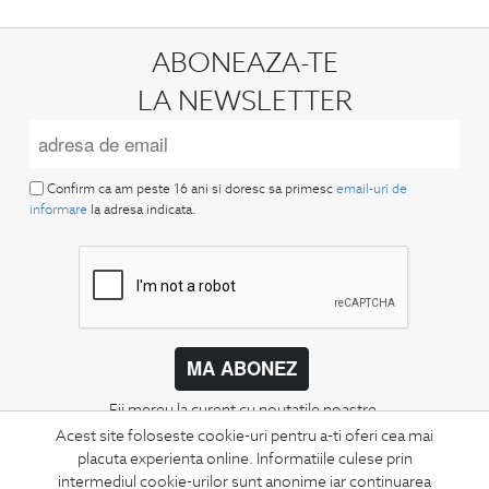
ABONEAZA-TE
LA NEWSLETTER
Confirm ca am peste 16 ani si doresc sa primesc
email-uri de
informare
la adresa indicata.
MA ABONEZ
Fii mereu la curent cu noutatile noastre,
oferte speciale si trenduri in moda masculina.
Acest site foloseste cookie-uri pentru a-ti oferi cea mai
placuta experienta online. Informatiile culese prin
intermediul cookie-urilor sunt anonime iar continuarea
CONCIERGE