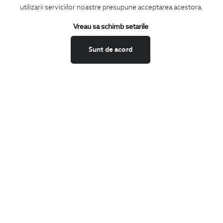
utilizarii serviciilor noastre presupune acceptarea acestora.
Termeni si conditii
Schimburi si retur
Vreau sa schimb setarile
Securitatea datelor
Sunt de acord
Feedback site
ANPC
SOL
BIGOTTI
Contact
Magazine
Cariere
Intrebari frecvente
Preturi retusuri
Sitemap
SHARE