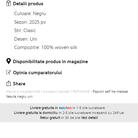
Detalii produs
Culoare:
Negru
Sezon:
2025 pv
Stil:
Clasic
Desen:
Uni
Compozitie:
100% woven silk
Disponibilitate produs in magazine
Opinia cumparatorului
Share
Haine si Incaltaminte
Accesorii barbati
PAPIOANE
Papion self tie matase
tesuta negru uni
Livrare gratuita in
easy
box
in 1-5 zile lucratoare.
`
Livrare gratuita la domiciliu
in 2-5 zile lucratoare incepand cu 249 Lei
Retur gratuit
in 30 de zile
Vezi detalii