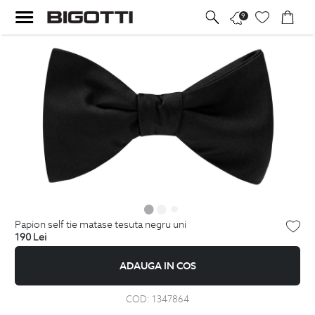
9
papion self tie matase tesuta negru uni
190
Lei
ADAUGA IN COS
COD:
1347864