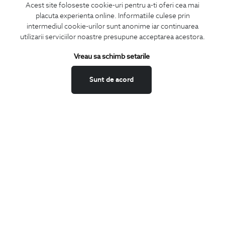
Acest site foloseste cookie-uri pentru a-ti oferi cea mai
placuta experienta online. Informatiile culese prin
MA ABONEZ
intermediul cookie-urilor sunt anonime iar continuarea
utilizarii serviciilor noastre presupune acceptarea acestora.
Fii mereu la curent cu noutatile noastre,
oferte speciale si trenduri in moda masculina.
Vreau sa schimb setarile
CONCIERGE
Sunt de acord
Termeni si conditii
Schimburi si retur
Securitatea datelor
Feedback site
ANPC
SOL
BIGOTTI
Contact
Magazine