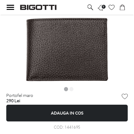
9
portofel maro
290
Lei
ADAUGA IN COS
COD:
1441695