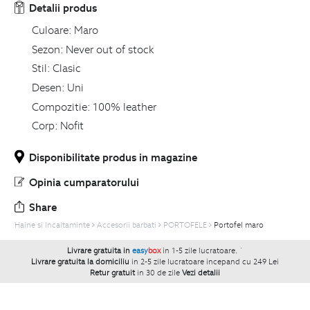
Detalii produs
Culoare:
Maro
Sezon:
Never out of stock
Stil:
Clasic
Desen:
Uni
Compozitie:
100% leather
Corp:
Nofit
Disponibilitate produs in magazine
Opinia cumparatorului
Share
Haine si Incaltaminte
Accesorii barbati
PORTOFELE
Portofel maro
Livrare gratuita in
easy
box
in 1-5 zile lucratoare.
`
Livrare gratuita la domiciliu
in 2-5 zile lucratoare incepand cu 249 Lei
Retur gratuit
in 30 de zile
Vezi detalii