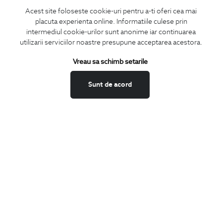
Acest site foloseste cookie-uri pentru a-ti oferi cea mai
placuta experienta online. Informatiile culese prin
MA ABONEZ
intermediul cookie-urilor sunt anonime iar continuarea
utilizarii serviciilor noastre presupune acceptarea acestora.
Fii mereu la curent cu noutatile noastre,
oferte speciale si trenduri in moda masculina.
Vreau sa schimb setarile
CONCIERGE
Sunt de acord
Termeni si conditii
Schimburi si retur
Securitatea datelor
Feedback site
ANPC
SOL
BIGOTTI
Contact
Magazine