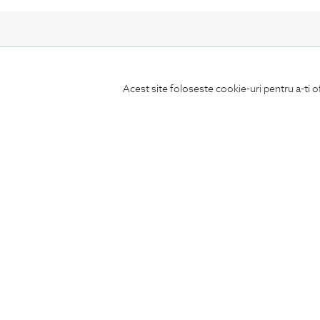
Acest site foloseste cookie-uri pentru a-ti o
ABONEAZA-TE
LA NEWSLETTER
CONCIERGE
Termeni si conditii
Schimburi si retur
Securitatea datelor
Feedback site
ANPC