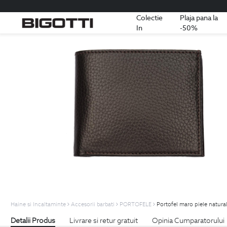
Colectie
Plaja pana la
In
-50%
Haine si Incaltaminte
Accesorii barbati
PORTOFELE
Portofel maro piele natura
Detalii Produs
Livrare si retur gratuit
Opinia Cumparatorului