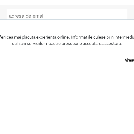
Confirm ca am peste 16 ani si doresc sa primesc
email-uri de informare
la adresa indicata.
feri cea mai placuta experienta online. Informatiile culese prin intermed
utilizarii serviciilor noastre presupune acceptarea acestora.
Vrea
MA ABONEZ
BIGOTTI
SHARE
Contact
Facebook
Magazine
LinkedIn
Cariere
Twitter
Intrebari frecvente
Pinterest
Preturi retusuri
Instagram