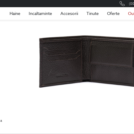
(0
Romania
Roma
Haine
Incaltaminte
Accesorii
Tinute
Oferte
Ou
la