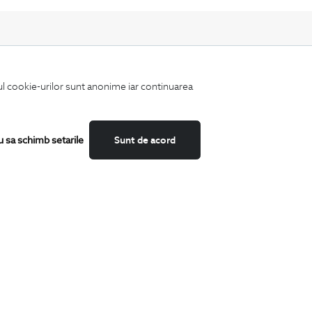
iul cookie-urilor sunt anonime iar continuarea
Fii mereu la curent cu noutatile noastre,
oferte speciale si trenduri in moda masculina.
u sa schimb setarile
Sunt de acord
CATEGORII
Camasi
Tricouri
Sacouri
Costume
Incaltaminte