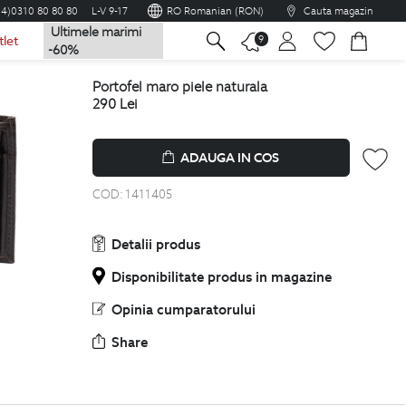
04)0310 80 80 80
L-V 9-17
RO Romanian (RON)
Cauta magazin
Ultimele marimi
na
9
tlet
-60%
portofel maro piele naturala
290
Lei
ADAUGA IN COS
COD:
1411405
Detalii produs
Disponibilitate produs in magazine
Opinia cumparatorului
Share