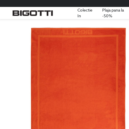
Colectie
Plaja pana la
In
-50%