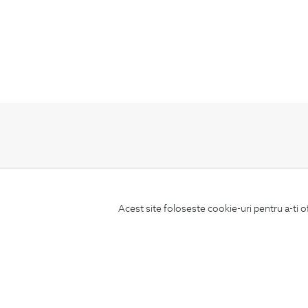
ABONEAZA-TE
LA NEWSLETTER
Acest site foloseste cookie-uri pentru a-ti o