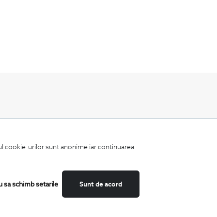
Fii mereu la curent cu noutatile noastre,
oferte speciale si trenduri in moda masculina.
iul cookie-urilor sunt anonime iar continuarea
u sa schimb setarile
Sunt de acord