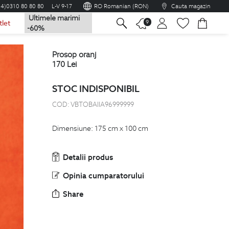
04)0310 80 80 80
L-V 9-17
RO Romanian (RON)
Cauta magazin
Ultimele marimi
na
9
tlet
-60%
prosop oranj
170
Lei
STOC INDISPONIBIL
COD:
VBTOBAIIA96999999
Dimensiune: 175 cm x 100 cm
Detalii produs
Opinia cumparatorului
Share