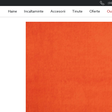
(0
Romania
Roma
Haine
Incaltaminte
Accesorii
Tinute
Oferte
Ou