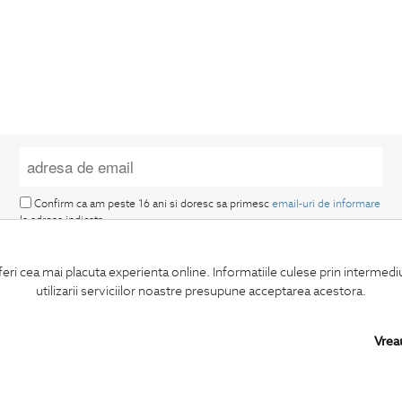
Confirm ca am peste 16 ani si doresc sa primesc
email-uri de informare
la adresa indicata.
feri cea mai placuta experienta online. Informatiile culese prin intermed
utilizarii serviciilor noastre presupune acceptarea acestora.
Vrea
MA ABONEZ