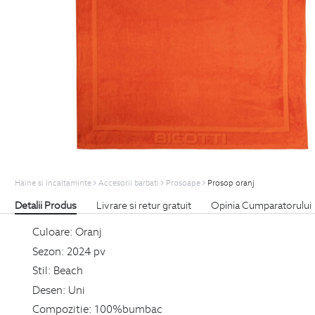
Haine si Incaltaminte
Accesorii barbati
Prosoape
Prosop oranj
Detalii Produs
Livrare si retur gratuit
Opinia Cumparatorului
Culoare:
Oranj
Sezon:
2024 pv
Stil:
Beach
Desen:
Uni
Compozitie:
100%bumbac