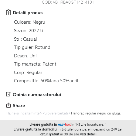
COD:
VBHRBA0GT14214101
Detalii produs
Culoare:
Negru
Sezon:
2022 ti
Stil:
Casual
Tip guler:
Rotund
Desen:
Uni
Tip manseta:
Patent
Corp:
Regular
Compozitie:
50%lana 50%acril
Opinia cumparatorului
Share
Haine si Incaltaminte
Pulovere barbati
Hanorac regular negru cu gluga
Livrare gratuita in
easy
box
in 1-5 zile lucratoare.
`
Livrare gratuita la domiciliu
in 2-5 zile lucratoare incepand cu 249 Lei
Retur gratuit
in 30 de zile
Vezi detalii