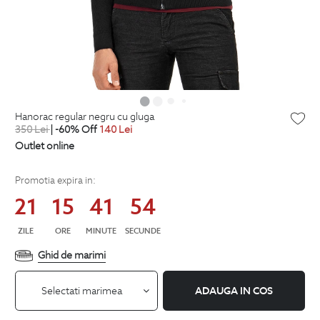
hanorac regular negru cu gluga
350
Lei
| -60% Off
140
Lei
Outlet online
Promotia expira in:
21
15
41
53
ZILE
ORE
MINUTE
SECUNDE
Ghid de marimi
Selectati marimea
ADAUGA IN COS