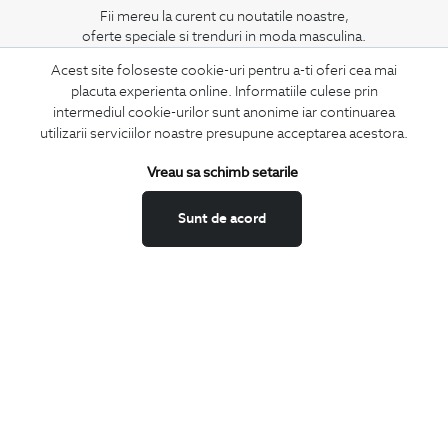
Fii mereu la curent cu noutatile noastre,
oferte speciale si trenduri in moda masculina.
Acest site foloseste cookie-uri pentru a-ti oferi cea mai
CONCIERGE
placuta experienta online. Informatiile culese prin
Termeni si conditii
intermediul cookie-urilor sunt anonime iar continuarea
utilizarii serviciilor noastre presupune acceptarea acestora.
Schimburi si retur
Securitatea datelor
Vreau sa schimb setarile
Feedback site
Sunt de acord
ANPC
SOL
BIGOTTI
Contact
Magazine
Cariere
Intrebari frecvente
Preturi retusuri