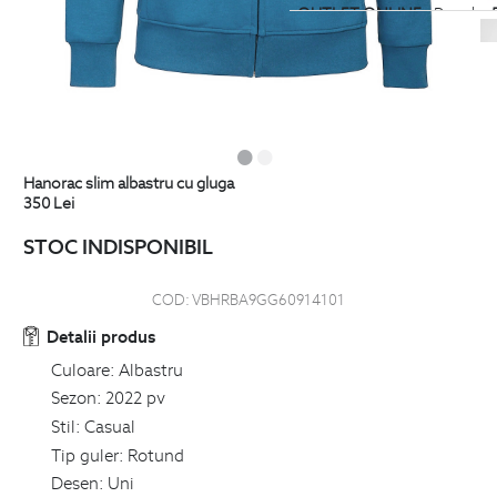
OUTLET ONLINE
- Pana la
-
categoria
Tricouri. Stoc limit
OUTLET ONLINE
- Pana la
-
categoria
Plaja. Stoc limitat
hanorac slim albastru cu gluga
OUTLET ONLINE
- Pana la
-
350
Lei
categoria
Pantaloni scurti. St
STOC INDISPONIBIL
OUTLET ONLINE
- Pana la
-
COD:
VBHRBA9GG60914101
categoria
Incaltaminte. Stoc 
Detalii produs
Culoare:
Albastru
Sezon:
2022 pv
Stil:
Casual
Tip guler:
Rotund
Desen:
Uni