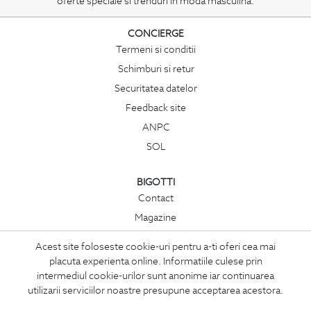
oferte speciale si trenduri in moda masculina.
CONCIERGE
Termeni si conditii
Schimburi si retur
Securitatea datelor
Feedback site
ANPC
SOL
BIGOTTI
Contact
Magazine
Cariere
Acest site foloseste cookie-uri pentru a-ti oferi cea mai
Intrebari frecvente
placuta experienta online. Informatiile culese prin
Preturi retusuri
intermediul cookie-urilor sunt anonime iar continuarea
utilizarii serviciilor noastre presupune acceptarea acestora.
Sitemap
x