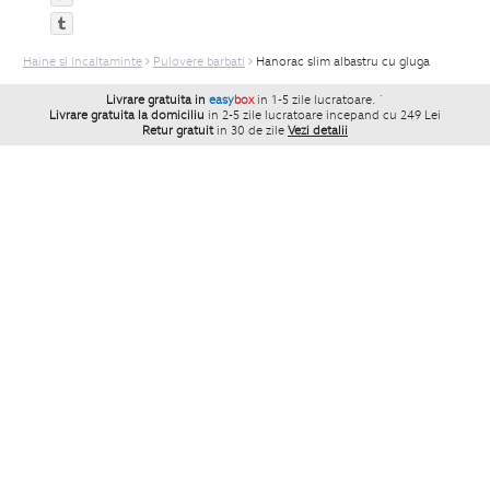
Haine si Incaltaminte
Pulovere barbati
Hanorac slim albastru cu gluga
Livrare gratuita in
easy
box
in 1-5 zile lucratoare.
`
Livrare gratuita la domiciliu
in 2-5 zile lucratoare incepand cu 249 Lei
Retur gratuit
in 30 de zile
Vezi detalii