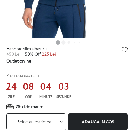
hanorac slim albastru
450
Lei
| -50% Off
225
Lei
Outlet online
Promotia expira in:
24
08
04
03
ZILE
ORE
MINUTE
SECUNDE
Ghid de marimi
Selectati marimea
ADAUGA IN COS