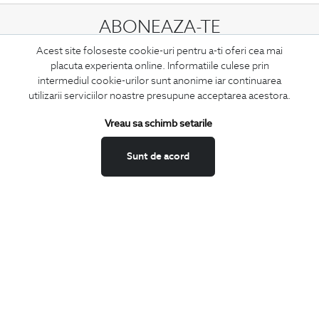
ABONEAZA-TE
LA NEWSLETTER
Acest site foloseste cookie-uri pentru a-ti oferi cea mai
placuta experienta online. Informatiile culese prin
intermediul cookie-urilor sunt anonime iar continuarea
utilizarii serviciilor noastre presupune acceptarea acestora.
Confirm ca am peste 16 ani si doresc sa primesc
email-uri de
informare
la adresa indicata.
Vreau sa schimb setarile
Sunt de acord
MA ABONEZ
Fii mereu la curent cu noutatile noastre,
oferte speciale si trenduri in moda masculina.
CONCIERGE
Termeni si conditii