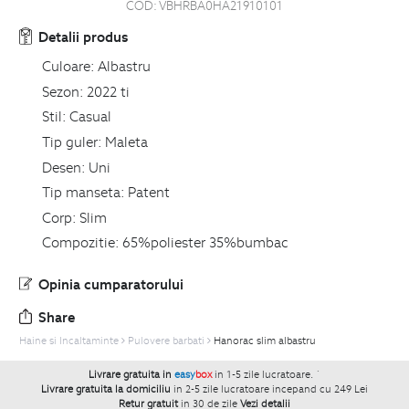
COD:
VBHRBA0HA21910101
Detalii produs
Culoare:
Albastru
Sezon:
2022 ti
Stil:
Casual
Tip guler:
Maleta
Desen:
Uni
Tip manseta:
Patent
Corp:
Slim
Compozitie:
65%poliester 35%bumbac
Opinia cumparatorului
Share
Haine si Incaltaminte
Pulovere barbati
Hanorac slim albastru
Livrare gratuita in
easy
box
in 1-5 zile lucratoare.
`
Livrare gratuita la domiciliu
in 2-5 zile lucratoare incepand cu 249 Lei
Retur gratuit
in 30 de zile
Vezi detalii