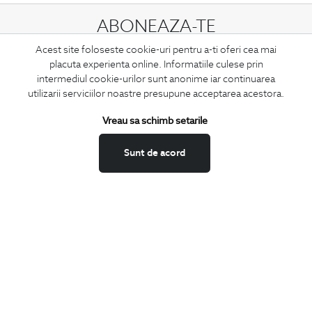
ABONEAZA-TE
LA NEWSLETTER
Acest site foloseste cookie-uri pentru a-ti oferi cea mai
placuta experienta online. Informatiile culese prin
intermediul cookie-urilor sunt anonime iar continuarea
utilizarii serviciilor noastre presupune acceptarea acestora.
Confirm ca am peste 16 ani si doresc sa primesc
email-uri de
informare
la adresa indicata.
Vreau sa schimb setarile
Sunt de acord
MA ABONEZ
Fii mereu la curent cu noutatile noastre,
oferte speciale si trenduri in moda masculina.
CONCIERGE
Termeni si conditii