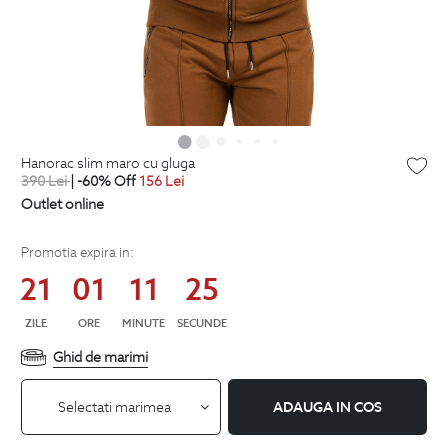
hanorac slim maro cu gluga
390
Lei
| -60% Off
156
Lei
Outlet online
Promotia expira in:
21
01
11
25
ZILE
ORE
MINUTE
SECUNDE
Ghid de marimi
Selectati marimea
ADAUGA IN COS