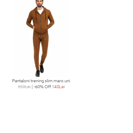
pantaloni trening slim maro uni
350
Lei
| -60% Off
140
Lei