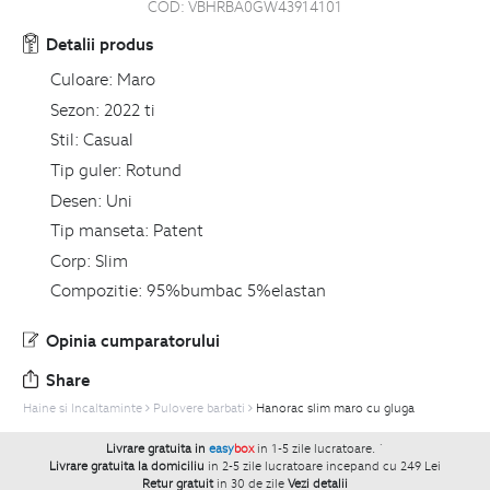
COD:
VBHRBA0GW43914101
Detalii produs
Culoare:
Maro
Sezon:
2022 ti
Stil:
Casual
Tip guler:
Rotund
Desen:
Uni
Tip manseta:
Patent
Corp:
Slim
Compozitie:
95%bumbac 5%elastan
Opinia cumparatorului
Share
Haine si Incaltaminte
Pulovere barbati
Hanorac slim maro cu gluga
Livrare gratuita in
easy
box
in 1-5 zile lucratoare.
`
Livrare gratuita la domiciliu
in 2-5 zile lucratoare incepand cu 249 Lei
Retur gratuit
in 30 de zile
Vezi detalii