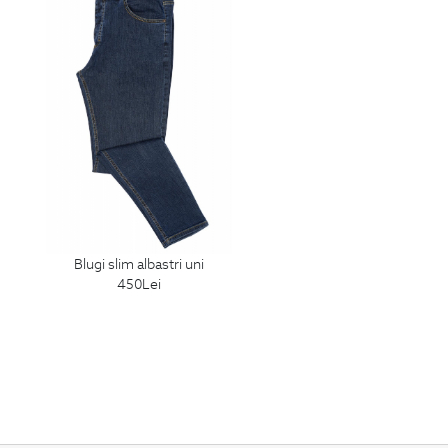
blugi slim albastri uni
450
Lei