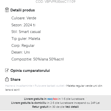
COD:
VBPVPRJIE66C11109
Detalii produs
Culoare:
Verde
Sezon:
2024 ti
Stil:
Smart casual
Tip guler:
Maleta
Corp:
Regular
Desen:
Uni
Compozitie:
50%lana 50%acril
Opinia cumparatorului
Share
Haine si Incaltaminte
Pulovere barbati outlet
Maleta regular verde uni din
lana si acril
Livrare gratuita in
easy
box
in 1-5 zile lucratoare.
`
Livrare gratuita la domiciliu
in 2-5 zile lucratoare incepand cu 249 Lei
Retur gratuit
in 30 de zile
Vezi detalii