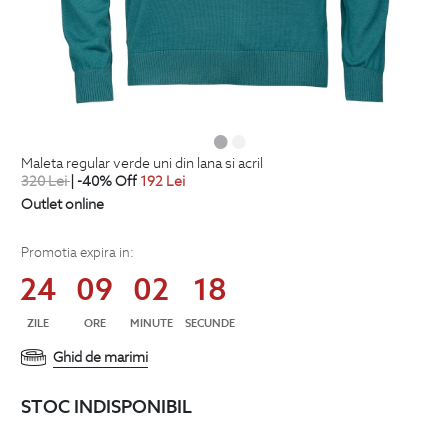
maleta regular verde uni din lana si acril
320
Lei
| -40% Off
192
Lei
Outlet online
Promotia expira in:
24
09
02
17
ZILE
ORE
MINUTE
SECUNDE
Ghid de marimi
STOC INDISPONIBIL