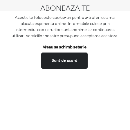
ABONEAZA-TE
LA NEWSLETTER
Acest site foloseste cookie-uri pentru a-ti oferi cea mai
placuta experienta online. Informatiile culese prin
intermediul cookie-urilor sunt anonime iar continuarea
utilizarii serviciilor noastre presupune acceptarea acestora.
Confirm ca am peste 16 ani si doresc sa primesc
email-uri de
Vreau sa schimb setarile
informare
la adresa indicata.
Sunt de acord
MA ABONEZ
Fii mereu la curent cu noutatile noastre,
oferte speciale si trenduri in moda masculina.
CONCIERGE
Termeni si conditii