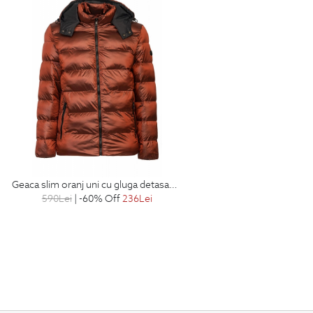
geaca slim oranj uni cu gluga detasabila
590
Lei
| -60% Off
236
Lei