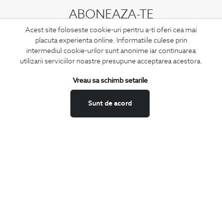
ABONEAZA-TE
LA NEWSLETTER
Acest site foloseste cookie-uri pentru a-ti oferi cea mai
placuta experienta online. Informatiile culese prin
intermediul cookie-urilor sunt anonime iar continuarea
utilizarii serviciilor noastre presupune acceptarea acestora.
Confirm ca am peste 16 ani si doresc sa primesc
email-uri de
Vreau sa schimb setarile
informare
la adresa indicata.
Sunt de acord
MA ABONEZ
Fii mereu la curent cu noutatile noastre,
oferte speciale si trenduri in moda masculina.
CONCIERGE
Termeni si conditii