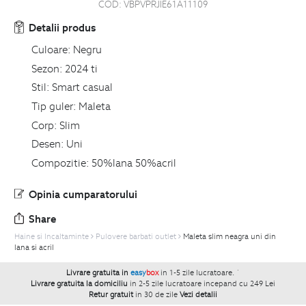
COD:
VBPVPRJIE61A11109
Detalii produs
Culoare:
Negru
Sezon:
2024 ti
Stil:
Smart casual
Tip guler:
Maleta
Corp:
Slim
Desen:
Uni
Compozitie:
50%lana 50%acril
Opinia cumparatorului
Share
Haine si Incaltaminte
Pulovere barbati outlet
Maleta slim neagra uni din
lana si acril
Livrare gratuita in
easy
box
in 1-5 zile lucratoare.
`
Livrare gratuita la domiciliu
in 2-5 zile lucratoare incepand cu 249 Lei
Retur gratuit
in 30 de zile
Vezi detalii