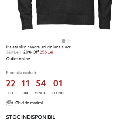
maleta slim neagra uni din lana si acril
320
Lei
| -20% Off
256
Lei
Outlet online
Promotia expira in:
22
11
54
00
ZILE
ORE
MINUTE
SECUNDE
Ghid de marimi
STOC INDISPONIBIL