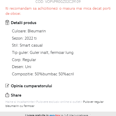
COD:
VOPVPR0GZ02C29109
Iti recomandam sa achizitionezi o masura mai mica decat porti
de obicei.
Detalii produs
Culoare:
Bleumarin
Sezon:
2022 ti
Stil:
Smart casual
Tip guler:
Guler inalt, fermoar lung
Corp:
Regular
Desen:
Uni
Compozitie:
50%bumbac 50%acril
Opinia cumparatorului
Share
Haine si Incaltaminte
Pulovere exclusiv online si outlet
Pulover regular
bleumarin cu fermoar
Livrare gratuita in
easy
box
in 1-5 zile lucratoare.
`