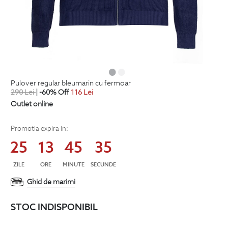
pulover regular bleumarin cu fermoar
290
Lei
| -60% Off
116
Lei
Outlet online
Promotia expira in:
25
13
45
35
ZILE
ORE
MINUTE
SECUNDE
Ghid de marimi
STOC INDISPONIBIL