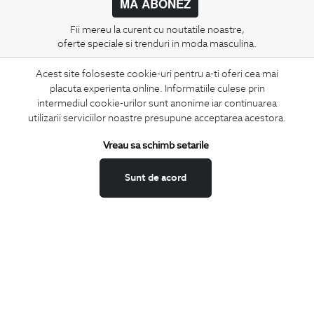
MA ABONEZ
Fii mereu la curent cu noutatile noastre,
oferte speciale si trenduri in moda masculina.
Acest site foloseste cookie-uri pentru a-ti oferi cea mai
CONCIERGE
placuta experienta online. Informatiile culese prin
Termeni si conditii
intermediul cookie-urilor sunt anonime iar continuarea
Schimburi si retur
utilizarii serviciilor noastre presupune acceptarea acestora.
Securitatea datelor
Vreau sa schimb setarile
Feedback site
ANPC
Sunt de acord
SOL
BIGOTTI
Contact
Magazine
Cariere
Intrebari frecvente