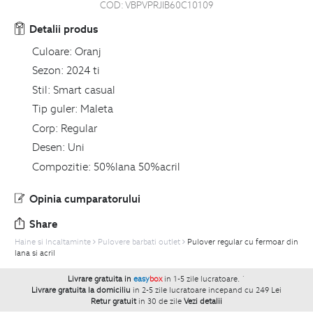
COD:
VBPVPRJIB60C10109
Detalii produs
Culoare:
Oranj
Sezon:
2024 ti
Stil:
Smart casual
Tip guler:
Maleta
Corp:
Regular
Desen:
Uni
Compozitie:
50%lana 50%acril
Opinia cumparatorului
Share
Haine si Incaltaminte
Pulovere barbati outlet
Pulover regular cu fermoar din
lana si acril
Livrare gratuita in
easy
box
in 1-5 zile lucratoare.
`
Livrare gratuita la domiciliu
in 2-5 zile lucratoare incepand cu 249 Lei
Retur gratuit
in 30 de zile
Vezi detalii