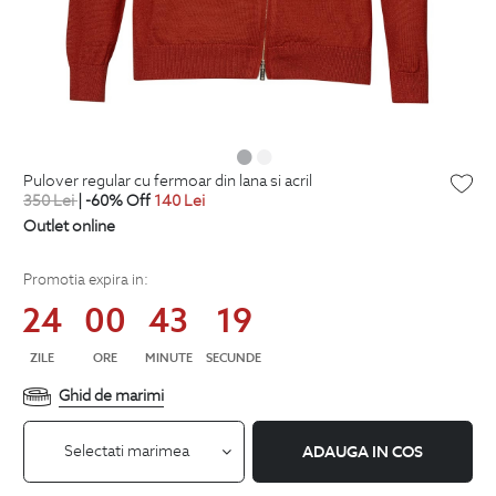
pulover regular cu fermoar din lana si acril
350
Lei
| -60% Off
140
Lei
Outlet online
Promotia expira in:
24
00
43
18
ZILE
ORE
MINUTE
SECUNDE
Ghid de marimi
Selectati marimea
ADAUGA IN COS