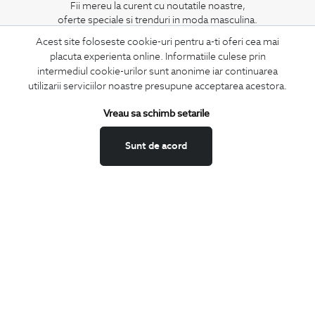
Fii mereu la curent cu noutatile noastre,
oferte speciale si trenduri in moda masculina.
Acest site foloseste cookie-uri pentru a-ti oferi cea mai
CONCIERGE
placuta experienta online. Informatiile culese prin
Termeni si conditii
intermediul cookie-urilor sunt anonime iar continuarea
utilizarii serviciilor noastre presupune acceptarea acestora.
Schimburi si retur
Securitatea datelor
Vreau sa schimb setarile
Feedback site
Sunt de acord
ANPC
SOL
BIGOTTI
Contact
Magazine
Cariere
Intrebari frecvente
Preturi retusuri