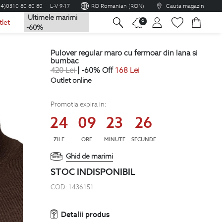
04)0310 80 80 80
L-V 9-17
RO Romanian (RON)
Cauta magazin
Ultimele marimi
na
9
tlet
-60%
pulover regular maro cu fermoar din lana si
bumbac
420
Lei
| -60% Off
168
Lei
Outlet online
Promotia expira in:
24
09
23
25
ZILE
ORE
MINUTE
SECUNDE
Ghid de marimi
STOC INDISPONIBIL
COD:
1436151
Detalii produs