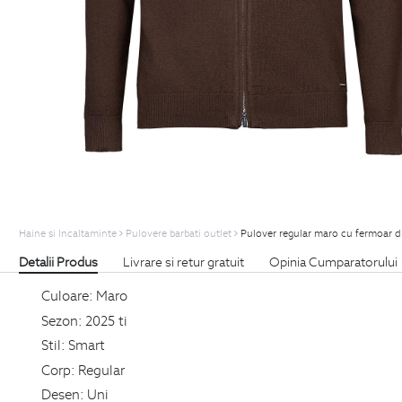
Haine si Incaltaminte
Pulovere barbati outlet
Pulover regular maro cu fermoar d
Detalii Produs
Livrare si retur gratuit
Opinia Cumparatorului
Culoare:
Maro
Sezon:
2025 ti
Stil:
Smart
Corp:
Regular
Desen:
Uni