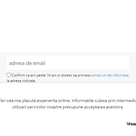
Confirm ca am peste 16 ani si doresc sa primesc
email-uri de informare
la adresa indicata.
feri cea mai placuta experienta online. Informatiile culese prin intermed
utilizarii serviciilor noastre presupune acceptarea acestora.
Vrea
MA ABONEZ