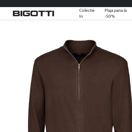
Colectie
Plaja pana la
In
-50%