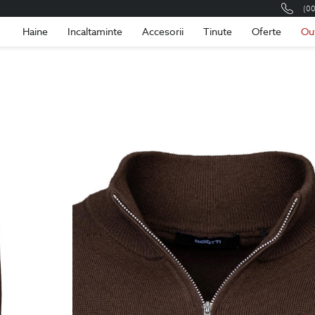
(0
Romania
Roma
Haine
Incaltaminte
Accesorii
Tinute
Oferte
Ou