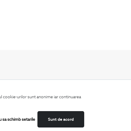
Fii mereu la curent cu noutatile noastre,
oferte speciale si trenduri in moda masculina.
iul cookie-urilor sunt anonime iar continuarea
u sa schimb setarile
Sunt de acord