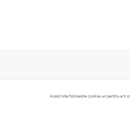
ABONEAZA-TE
LA NEWSLETTER
Acest site foloseste cookie-uri pentru a-ti o