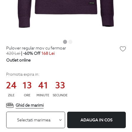
pulover regular mov cu fermoar
420
Lei
| -60% Off
168
Lei
Outlet online
Promotia expira in:
24
13
41
33
ZILE
ORE
MINUTE
SECUNDE
Ghid de marimi
Selectati marimea
ADAUGA IN COS