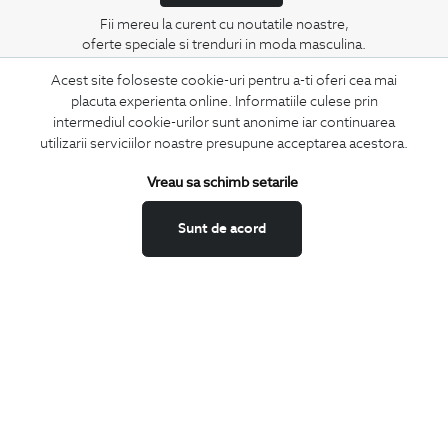
Fii mereu la curent cu noutatile noastre,
oferte speciale si trenduri in moda masculina.
Acest site foloseste cookie-uri pentru a-ti oferi cea mai
CONCIERGE
placuta experienta online. Informatiile culese prin
Termeni si conditii
intermediul cookie-urilor sunt anonime iar continuarea
utilizarii serviciilor noastre presupune acceptarea acestora.
Schimburi si retur
Securitatea datelor
Vreau sa schimb setarile
Feedback site
Sunt de acord
ANPC
SOL
BIGOTTI
Contact
Magazine
Cariere
Intrebari frecvente
Preturi retusuri