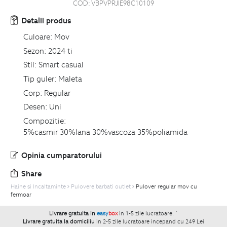
COD:
VBPVPRJIE98C10109
Detalii produs
Culoare:
Mov
Sezon:
2024 ti
Stil:
Smart casual
Tip guler:
Maleta
Corp:
Regular
Desen:
Uni
Compozitie:
5%casmir 30%lana 30%vascoza 35%poliamida
Opinia cumparatorului
Share
Haine si Incaltaminte
Pulovere barbati outlet
Pulover regular mov cu
fermoar
Livrare gratuita in
easy
box
in 1-5 zile lucratoare.
`
Livrare gratuita la domiciliu
in 2-5 zile lucratoare incepand cu 249 Lei