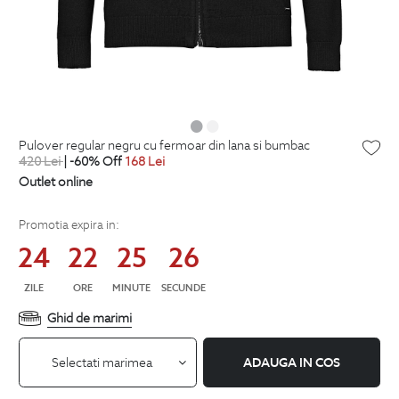
pulover regular negru cu fermoar din lana si bumbac
420
Lei
| -60% Off
168
Lei
Outlet online
Promotia expira in:
24
22
25
25
ZILE
ORE
MINUTE
SECUNDE
Ghid de marimi
Selectati marimea
ADAUGA IN COS