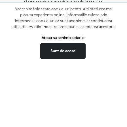
oferte speciale si trenduri in moda masculina.
Acest site foloseste cookie-uri pentru a-ti oferi cea mai
placuta experienta online. Informatiile culese prin
CONCIERGE
intermediul cookie-urilor sunt anonime iar continuarea
Termeni si conditii
utilizarii serviciilor noastre presupune acceptarea acestora.
Schimburi si retur
Vreau sa schimb setarile
Securitatea datelor
Feedback site
Sunt de acord
ANPC
SOL
BIGOTTI
Contact
Magazine
Cariere
Intrebari frecvente
Preturi retusuri
Sitemap