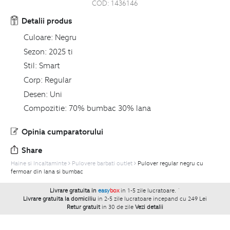
COD:
1436146
Detalii produs
Culoare:
Negru
Sezon:
2025 ti
Stil:
Smart
Corp:
Regular
Desen:
Uni
Compozitie:
70% bumbac 30% lana
Opinia cumparatorului
Share
Haine si Incaltaminte
Pulovere barbati outlet
Pulover regular negru cu
fermoar din lana si bumbac
Livrare gratuita in
easy
box
in 1-5 zile lucratoare.
`
Livrare gratuita la domiciliu
in 2-5 zile lucratoare incepand cu 249 Lei
Retur gratuit
in 30 de zile
Vezi detalii