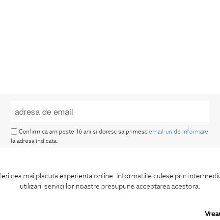
Confirm ca am peste 16 ani si doresc sa primesc
email-uri de informare
la adresa indicata.
feri cea mai placuta experienta online. Informatiile culese prin intermed
utilizarii serviciilor noastre presupune acceptarea acestora.
MA ABONEZ
Vrea