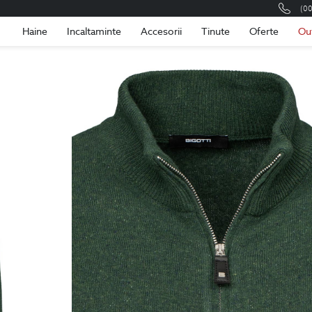
(0
Romania
Roma
Haine
Incaltaminte
Accesorii
Tinute
Oferte
Ou