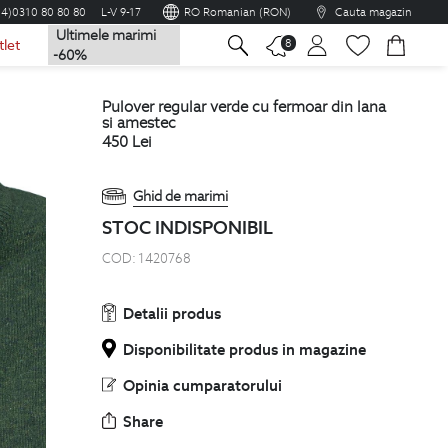
04)0310 80 80 80
L-V 9-17
RO Romanian (RON)
Cauta magazin
Ultimele marimi
na
8
tlet
-60%
pulover regular verde cu fermoar din lana
si amestec
450
Lei
Ghid de marimi
STOC INDISPONIBIL
COD:
1420768
Detalii produs
Disponibilitate produs in magazine
Opinia cumparatorului
Share