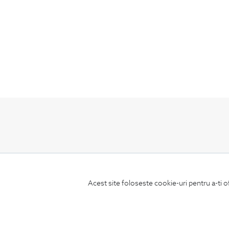
ABONEAZA-TE
LA NEWSLETTER
Acest site foloseste cookie-uri pentru a-ti o