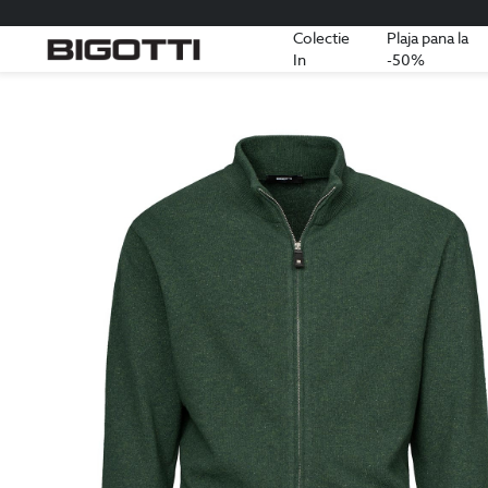
Colectie
Plaja pana la
In
-50%