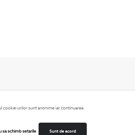
Fii mereu la curent cu noutatile noastre,
oferte speciale si trenduri in moda masculina.
iul cookie-urilor sunt anonime iar continuarea
u sa schimb setarile
Sunt de acord