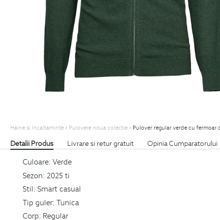
Haine si Incaltaminte
Pulovere noua colectie
Pulover regular verde cu fermoar 
Detalii Produs
Livrare si retur gratuit
Opinia Cumparatorului
Culoare:
Verde
Sezon:
2025 ti
Stil:
Smart casual
Tip guler:
Tunica
Corp:
Regular