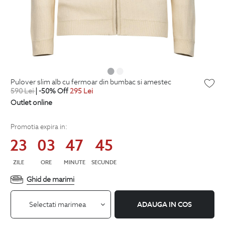
pulover slim alb cu fermoar din bumbac si amestec
590
Lei
| -50% Off
295
Lei
Outlet online
Promotia expira in:
23
03
47
44
ZILE
ORE
MINUTE
SECUNDE
Ghid de marimi
Selectati marimea
ADAUGA IN COS