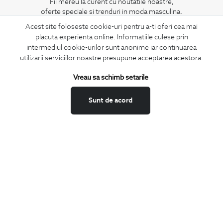
Fii mereu la curent cu noutatile noastre,
oferte speciale si trenduri in moda masculina.
Acest site foloseste cookie-uri pentru a-ti oferi cea mai
CONCIERGE
placuta experienta online. Informatiile culese prin
intermediul cookie-urilor sunt anonime iar continuarea
Termeni si conditii
utilizarii serviciilor noastre presupune acceptarea acestora.
Schimburi si retur
Securitatea datelor
Vreau sa schimb setarile
Feedback site
Sunt de acord
ANPC
SOL
BIGOTTI
Contact
Magazine
Cariere
Intrebari frecvente
Preturi retusuri