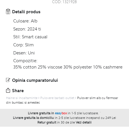
COD:
1321928
Detalii produs
Culoare:
Alb
Sezon:
2024 ti
Stil:
Smart casual
Corp:
Slim
Desen:
Uni
Compozitie:
35% cotton 25% viscose 30% polyester 10% cashmere
Opinia cumparatorului
Share
Haine si Incaltaminte
Pulovere barbati outlet
Pulover slim alb cu fermoar
din bumbac si amestec
Livrare gratuita in
easy
box
in 1-5 zile lucratoare.
`
Livrare gratuita la domiciliu
in 2-5 zile lucratoare incepand cu 249 Lei
Retur gratuit
in 30 de zile
Vezi detalii