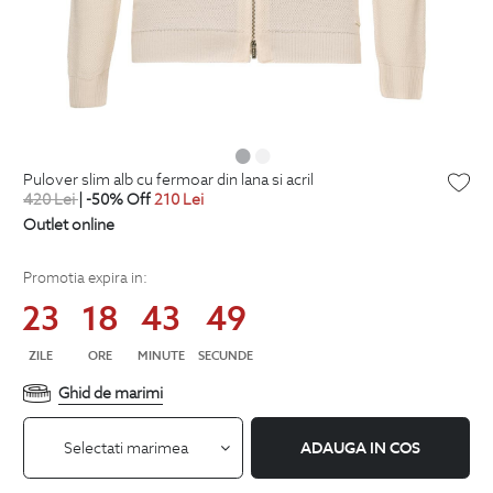
pulover slim alb cu fermoar din lana si acril
420
Lei
| -50% Off
210
Lei
Outlet online
Promotia expira in:
23
18
43
49
ZILE
ORE
MINUTE
SECUNDE
Ghid de marimi
Selectati marimea
ADAUGA IN COS