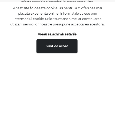
oferte speciale si trenduri in moda masculina.
Acest site foloseste cookie-uri pentru a-ti oferi cea mai
placuta experienta online. Informatiile culese prin
CONCIERGE
intermediul cookie-urilor sunt anonime iar continuarea
Termeni si conditii
utilizarii serviciilor noastre presupune acceptarea acestora.
Schimburi si retur
Vreau sa schimb setarile
Securitatea datelor
Feedback site
Sunt de acord
ANPC
SOL
BIGOTTI
Contact
Magazine
Cariere
Intrebari frecvente
Preturi retusuri
Sitemap