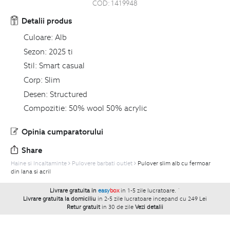
COD:
1419948
Detalii produs
Culoare:
Alb
Sezon:
2025 ti
Stil:
Smart casual
Corp:
Slim
Desen:
Structured
Compozitie:
50% wool 50% acrylic
Opinia cumparatorului
Share
Haine si Incaltaminte
Pulovere barbati outlet
Pulover slim alb cu fermoar
din lana si acril
Livrare gratuita in
easy
box
in 1-5 zile lucratoare.
`
Livrare gratuita la domiciliu
in 2-5 zile lucratoare incepand cu 249 Lei
Retur gratuit
in 30 de zile
Vezi detalii