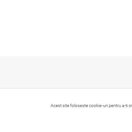
ABONEAZA-TE
LA NEWSLETTER
Acest site foloseste cookie-uri pentru a-ti o