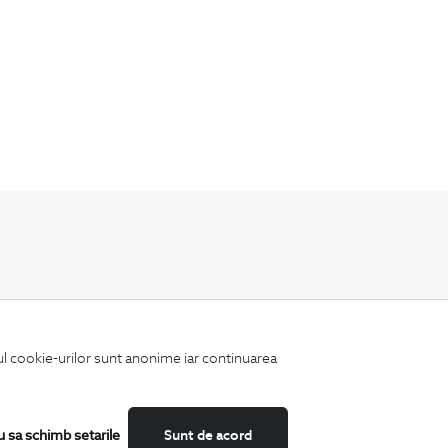
Fii mereu la curent cu noutatile noastre,
oferte speciale si trenduri in moda masculina.
iul cookie-urilor sunt anonime iar continuarea
u sa schimb setarile
Sunt de acord