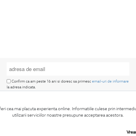
Confirm ca am peste 16 ani si doresc sa primesc
email-uri de informare
la adresa indicata.
feri cea mai placuta experienta online. Informatiile culese prin intermed
utilizarii serviciilor noastre presupune acceptarea acestora.
MA ABONEZ
Vrea