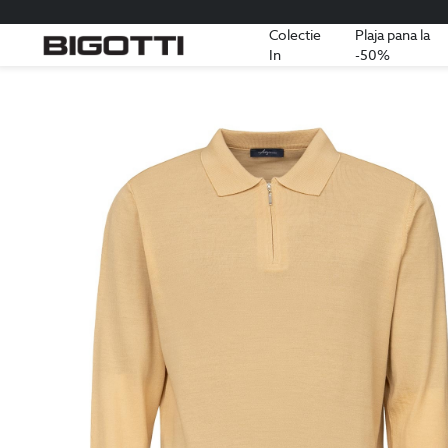
Colectie
Plaja pana la
In
-50%