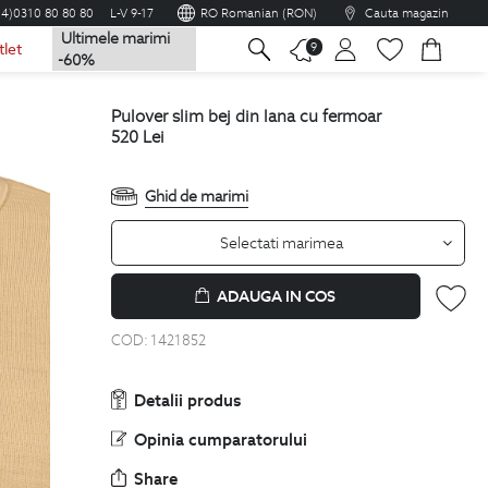
04)0310 80 80 80
L-V 9-17
RO Romanian (RON)
Cauta magazin
Ultimele marimi
na
9
tlet
-60%
pulover slim bej din lana cu fermoar
520
Lei
Ghid de marimi
Selectati marimea
ADAUGA IN COS
COD:
1421852
Detalii produs
Opinia cumparatorului
Share