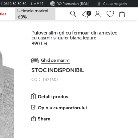
04)0310 80 80 80
L-V 9-17
RO Romanian (RON)
Cauta magazin
Ultimele marimi
na
9
tlet
-60%
pulover slim gri cu fermoar, din amestec
cu casmir si guler blana iepure
890
Lei
Ghid de marimi
STOC INDISPONIBIL
COD:
1421605
Detalii produs
Opinia cumparatorului
Share