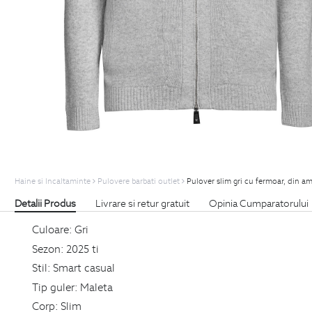
Haine si Incaltaminte
Pulovere barbati outlet
Pulover slim gri cu fermoar, din am
Detalii Produs
Livrare si retur gratuit
Opinia Cumparatorului
Culoare:
Gri
Sezon:
2025 ti
Stil:
Smart casual
Tip guler:
Maleta
Corp:
Slim