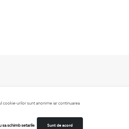
Fii mereu la curent cu noutatile noastre,
oferte speciale si trenduri in moda masculina.
iul cookie-urilor sunt anonime iar continuarea
u sa schimb setarile
Sunt de acord