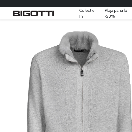
Colectie
Plaja pana la
In
-50%