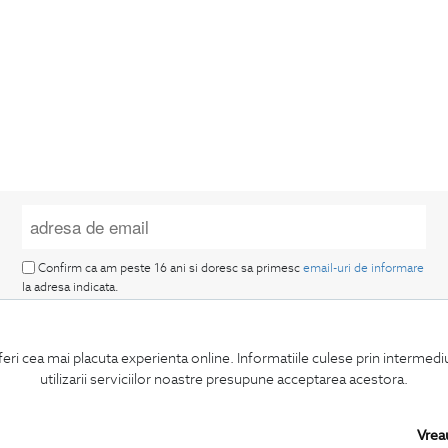
Confirm ca am peste 16 ani si doresc sa primesc
email-uri de informare
la adresa indicata.
feri cea mai placuta experienta online. Informatiile culese prin intermed
utilizarii serviciilor noastre presupune acceptarea acestora.
MA ABONEZ
Vrea