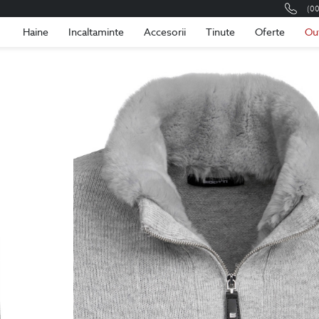
(0
Romania
Roma
Haine
Incaltaminte
Accesorii
Tinute
Oferte
Ou