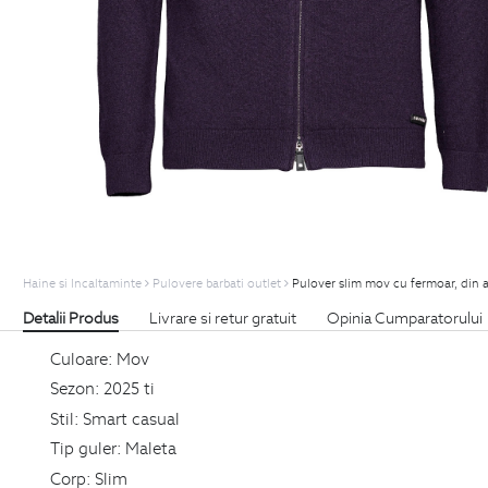
Haine si Incaltaminte
Pulovere barbati outlet
Pulover slim mov cu fermoar, din 
Detalii Produs
Livrare si retur gratuit
Opinia Cumparatorului
Culoare:
Mov
Sezon:
2025 ti
Stil:
Smart casual
Tip guler:
Maleta
Corp:
Slim