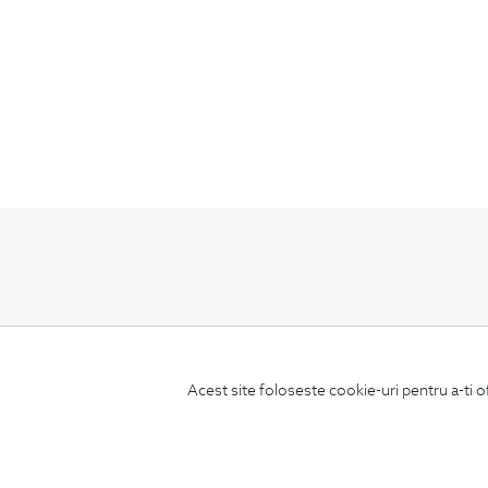
ABONEAZA-TE
LA NEWSLETTER
Acest site foloseste cookie-uri pentru a-ti o