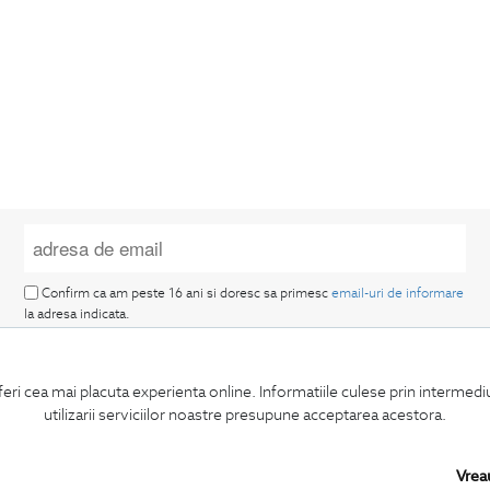
Confirm ca am peste 16 ani si doresc sa primesc
email-uri de informare
la adresa indicata.
feri cea mai placuta experienta online. Informatiile culese prin intermed
utilizarii serviciilor noastre presupune acceptarea acestora.
MA ABONEZ
Vrea