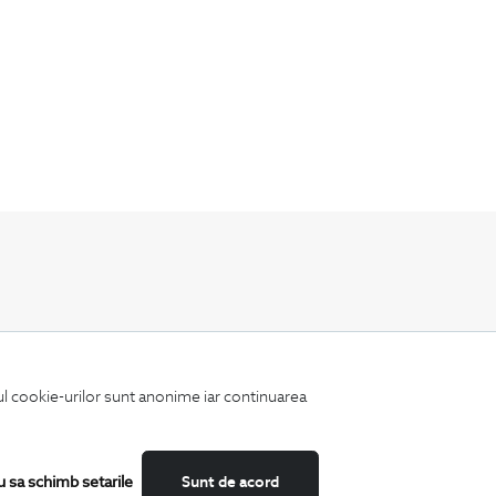
Fii mereu la curent cu noutatile noastre,
oferte speciale si trenduri in moda masculina.
iul cookie-urilor sunt anonime iar continuarea
u sa schimb setarile
Sunt de acord