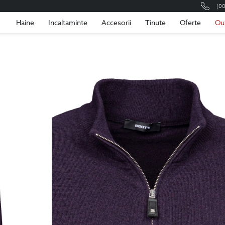
(0
Romania
Roma
Haine
Incaltaminte
Accesorii
Tinute
Oferte
Ou