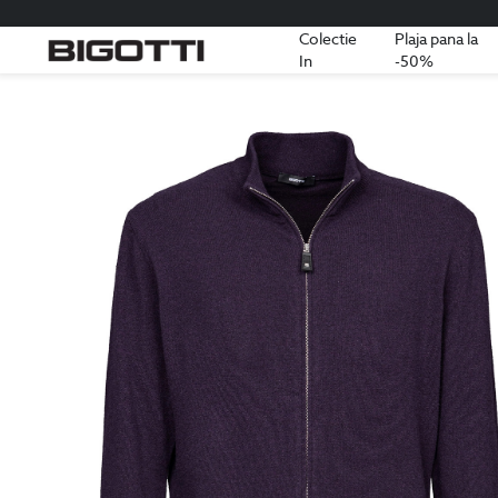
Colectie
Plaja pana la
In
-50%