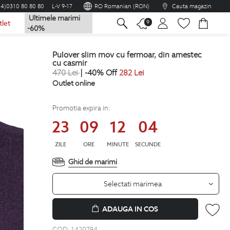
04)0310 80 80 80
L-V 9-17
RO Romanian (RON)
Cauta magazin
Ultimele marimi
na
9
tlet
-60%
pulover slim mov cu fermoar, din amestec
cu casmir
470
Lei
| -40% Off
282
Lei
Outlet online
Promotia expira in:
23
09
12
04
ZILE
ORE
MINUTE
SECUNDE
Ghid de marimi
Selectati marimea
ADAUGA IN COS