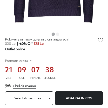
pulover slim mov guler in v din lana si acril
320
Lei
| -60% Off
128
Lei
Outlet online
Promotia expira in:
21
09
07
37
ZILE
ORE
MINUTE
SECUNDE
Ghid de marimi
Selectati marimea
ADAUGA IN COS