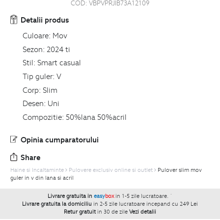
COD:
VBPVPRJIB73A12109
Detalii produs
Culoare:
Mov
Sezon:
2024 ti
Stil:
Smart casual
Tip guler:
V
Corp:
Slim
Desen:
Uni
Compozitie:
50%lana 50%acril
Opinia cumparatorului
Share
Haine si Incaltaminte
Pulovere exclusiv online si outlet
Pulover slim mov
guler in v din lana si acril
Livrare gratuita in
easy
box
in 1-5 zile lucratoare.
`
Livrare gratuita la domiciliu
in 2-5 zile lucratoare incepand cu 249 Lei
Retur gratuit
in 30 de zile
Vezi detalii