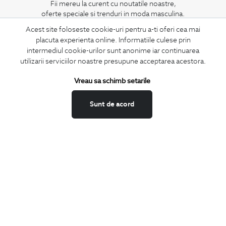
Fii mereu la curent cu noutatile noastre,
oferte speciale si trenduri in moda masculina.
Acest site foloseste cookie-uri pentru a-ti oferi cea mai
CONCIERGE
placuta experienta online. Informatiile culese prin
intermediul cookie-urilor sunt anonime iar continuarea
Termeni si conditii
utilizarii serviciilor noastre presupune acceptarea acestora.
Schimburi si retur
Securitatea datelor
Vreau sa schimb setarile
Feedback site
Sunt de acord
ANPC
SOL
BIGOTTI
Contact
Magazine
Cariere
Intrebari frecvente
Preturi retusuri