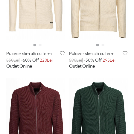
pulover slim alb cu fermoar din bumbac si amestec
pulover slim alb cu fermoar din bumbac si amestec
550
Lei
| -60% Off
220
Lei
590
Lei
| -50% Off
295
Lei
Outlet Online
Outlet Online