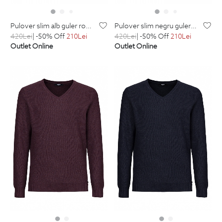
pulover slim alb guler rotund cu casmir
pulover slim negru guler rotund cu casmir
420
Lei
| -50% Off
210
Lei
420
Lei
| -50% Off
210
Lei
Outlet Online
Outlet Online