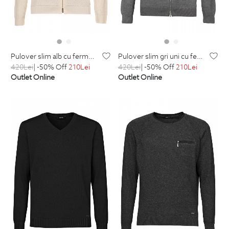
pulover slim alb cu fermoar din lana si acril
pulover slim gri uni cu fermoar
420
Lei
| -50% Off
210
Lei
420
Lei
| -50% Off
210
Lei
Outlet Online
Outlet Online