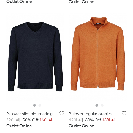
Outlet Online
Outlet Online
pulover slim bleumarin guler in v din bumbac
pulover regular oranj cu fermoar din lana si bumbac
320
Lei
| -50% Off
160
Lei
420
Lei
| -60% Off
168
Lei
Outlet Online
Outlet Online