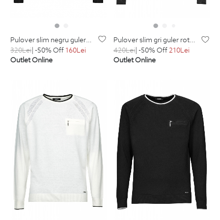
pulover slim negru guler in v din bumbac
pulover slim gri guler rotund cu casmir
320
Lei
| -50% Off
160
Lei
420
Lei
| -50% Off
210
Lei
Outlet Online
Outlet Online