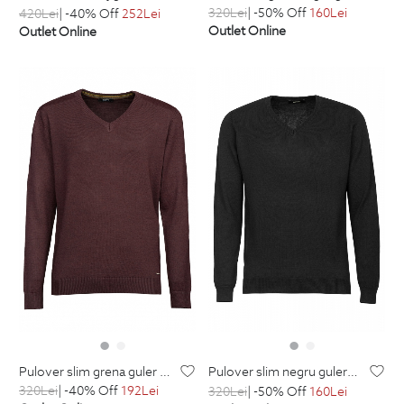
320
Lei
| -50% Off
160
Lei
420
Lei
| -40% Off
252
Lei
Outlet Online
Outlet Online
pulover slim grena guler in v
pulover slim negru guler in v din bumbac si acril
320
Lei
| -40% Off
192
Lei
320
Lei
| -50% Off
160
Lei