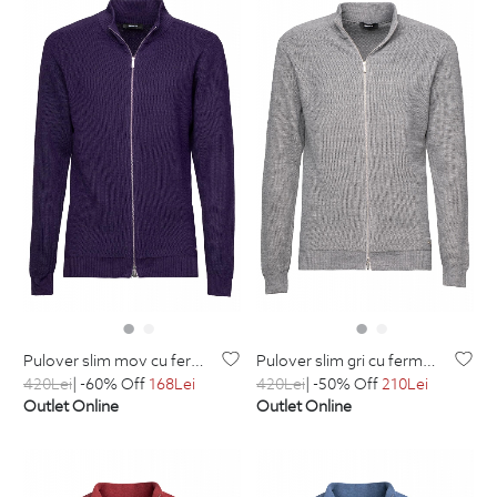
pulover slim mov cu fermoar din lana si acril
pulover slim gri cu fermoar din lana si acril
420
Lei
| -60% Off
168
Lei
420
Lei
| -50% Off
210
Lei
Outlet Online
Outlet Online