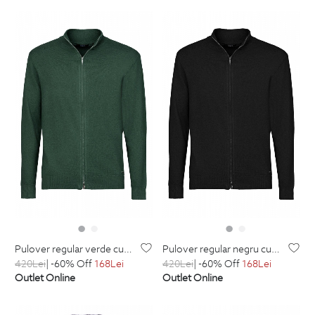
pulover regular verde cu fermoar din lana si bumbac
pulover regular negru cu fermoar din lana si bumbac
420
Lei
| -60% Off
168
Lei
420
Lei
| -60% Off
168
Lei
Outlet Online
Outlet Online