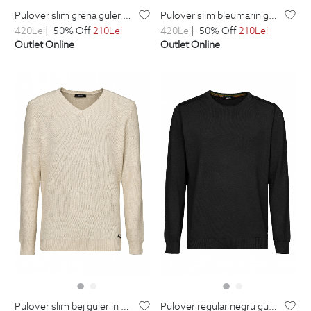
pulover slim grena guler in v cu casmir
pulover slim bleumarin guler in v cu casmir
420
Lei
| -50% Off
210
Lei
420
Lei
| -50% Off
210
Lei
Outlet Online
Outlet Online
pulover regular negru guler rotund
pulover slim bej guler in v cu casmir