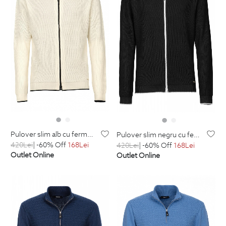
pulover slim alb cu fermoar din lana si acril
pulover slim negru cu fermoar din lana si acril
420
Lei
| -60% Off
168
Lei
420
Lei
| -60% Off
168
Lei
Outlet Online
Outlet Online