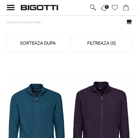
9
Haine si Incaltaminte
SORTEAZA DUPA
FILTREAZA (
0
)