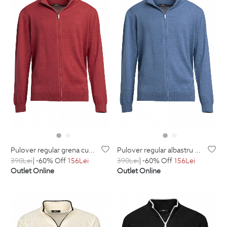
pulover regular grena cu fermoar din lana si acril
pulover regular albastru cu fermoar din lana si acril
390
Lei
| -60% Off
156
Lei
390
Lei
| -60% Off
156
Lei
Outlet Online
Outlet Online