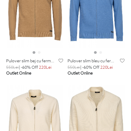
pulover slim bej cu fermoar din bumbac si amestec
pulover slim bleu cu fermoar din bumbac si amestec
550
Lei
| -60% Off
220
Lei
550
Lei
| -60% Off
220
Lei
Outlet Online
Outlet Online