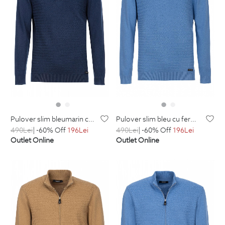
pulover slim bleumarin cu fermoar din bumbac si amestec
pulover slim bleu cu fermoar din bumbac si amestec
490
Lei
| -60% Off
196
Lei
490
Lei
| -60% Off
196
Lei
Outlet Online
Outlet Online