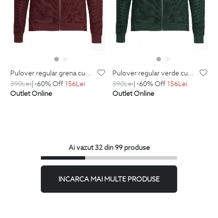
pulover regular grena cu fermoar din bumbac si acril
pulover regular verde cu fermoar din bumbac si acril
390
Lei
| -60% Off
156
Lei
390
Lei
| -60% Off
156
Lei
Outlet Online
Outlet Online
Ai vazut 32 din 99 produse
INCARCA MAI MULTE PRODUSE