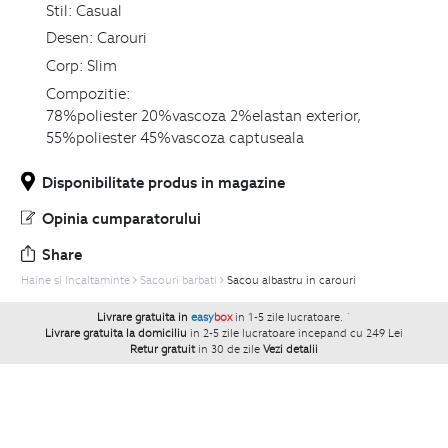
Stil:
Casual
Desen:
Carouri
Corp:
Slim
Compozitie:
78%poliester 20%vascoza 2%elastan exterior,
55%poliester 45%vascoza captuseala
Disponibilitate produs in magazine
Opinia cumparatorului
Share
Haine si Incaltaminte
Sacouri barbati
Sacou albastru in carouri
Livrare gratuita in
easy
box
in 1-5 zile lucratoare.
`
Livrare gratuita la domiciliu
in 2-5 zile lucratoare incepand cu 249 Lei
Retur gratuit
in 30 de zile
Vezi detalii