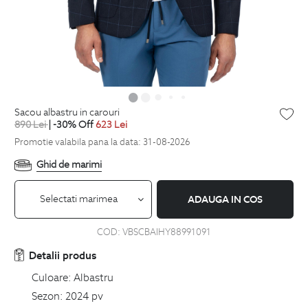
sacou albastru in carouri
890
Lei
| -30% Off
623
Lei
Promotie valabila pana la data: 31-08-2026
Ghid de marimi
Selectati marimea
ADAUGA IN COS
COD:
VBSCBAIHY88991091
Detalii produs
Culoare:
Albastru
Sezon:
2024 pv