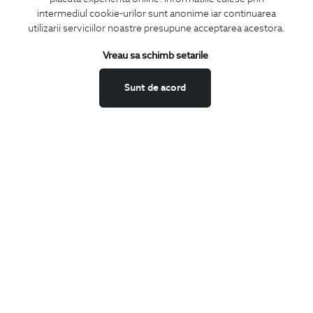
CONCIERGE
intermediul cookie-urilor sunt anonime iar continuarea
Termeni si conditii
utilizarii serviciilor noastre presupune acceptarea acestora.
Schimburi si retur
Vreau sa schimb setarile
Securitatea datelor
Feedback site
Sunt de acord
ANPC
SOL
BIGOTTI
Contact
Magazine
Cariere
Intrebari frecvente
Preturi retusuri
Sitemap
SHARE