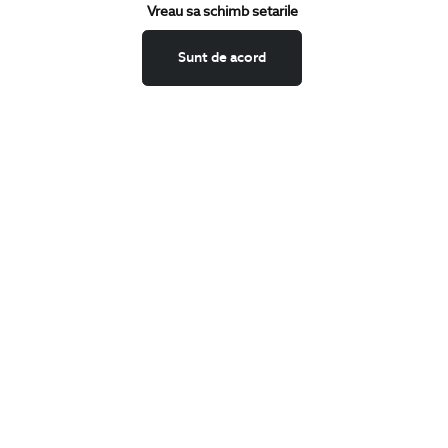
Vreau sa schimb setarile
Confirm ca am peste 16 ani si doresc sa primesc
email-uri de
informare
la adresa indicata.
Sunt de acord
MA ABONEZ
Fii mereu la curent cu noutatile noastre,
oferte speciale si trenduri in moda masculina.
CONCIERGE
Termeni si conditii
Schimburi si retur
Securitatea datelor
Feedback site
ANPC