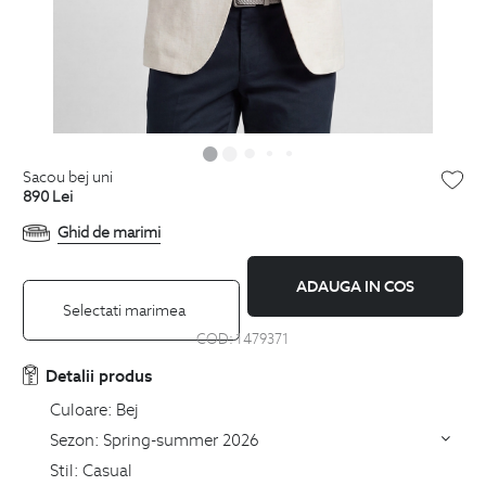
sacou bej uni
890
Lei
Ghid de marimi
ADAUGA IN COS
Selectati marimea
COD:
1479371
Detalii produs
Culoare:
Bej
Sezon:
Spring-summer 2026
Stil:
Casual