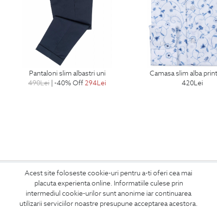
pantaloni slim albastri uni
camasa slim alba print
490
Lei
| -40% Off
294
Lei
420
Lei
ABONEAZA-TE
Acest site foloseste cookie-uri pentru a-ti oferi cea mai
placuta experienta online. Informatiile culese prin
LA NEWSLETTER
intermediul cookie-urilor sunt anonime iar continuarea
utilizarii serviciilor noastre presupune acceptarea acestora.