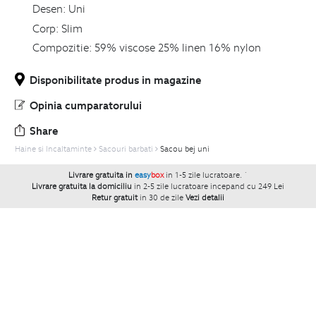
Desen:
Uni
Corp:
Slim
Compozitie:
59% viscose 25% linen 16% nylon
Disponibilitate produs in magazine
Opinia cumparatorului
Share
Haine si Incaltaminte
Sacouri barbati
Sacou bej uni
Livrare gratuita in
easy
box
in 1-5 zile lucratoare.
`
Livrare gratuita la domiciliu
in 2-5 zile lucratoare incepand cu 249 Lei
Retur gratuit
in 30 de zile
Vezi detalii