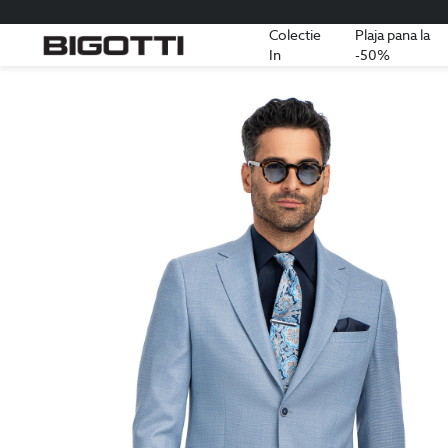
Colectie
Plaja pana la
In
-50%