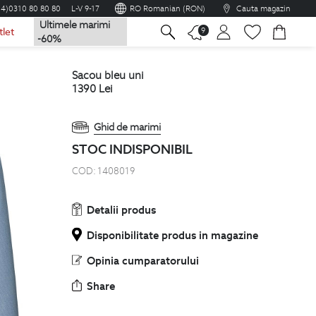
04)0310 80 80 80
L-V 9-17
RO Romanian (RON)
Cauta magazin
Ultimele marimi
na
9
tlet
-60%
sacou bleu uni
1390
Lei
Ghid de marimi
STOC INDISPONIBIL
COD:
1408019
Detalii produs
Disponibilitate produs in magazine
Opinia cumparatorului
Share