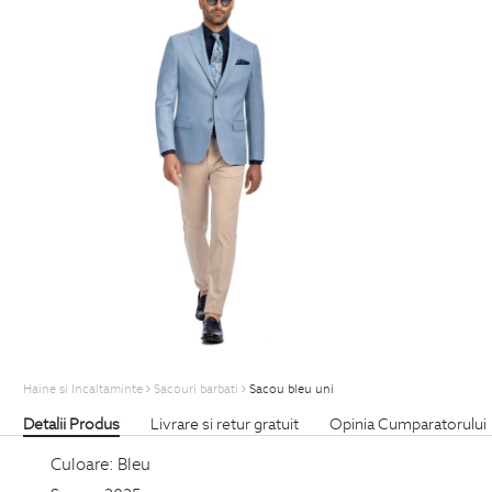
Haine si Incaltaminte
Sacouri barbati
Sacou bleu uni
Detalii Produs
Livrare si retur gratuit
Opinia Cumparatorului
Culoare:
Bleu