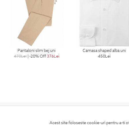
pantaloni slim bej uni
camasa shaped alba uni
470
Lei
| -20% Off
376
Lei
450
Lei
Acest site foloseste cookie-uri pentru a-ti o