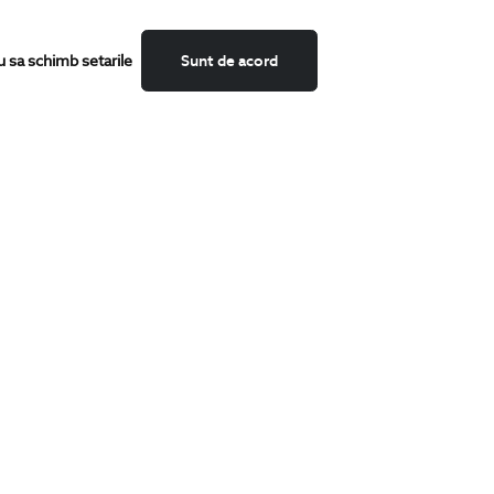
Fii mereu la curent cu noutatile noastre,
u sa schimb setarile
Sunt de acord
oferte speciale si trenduri in moda masculina.
CATEGORII
Camasi
Tricouri
Sacouri
Costume
Incaltaminte
Pantaloni
Accesorii