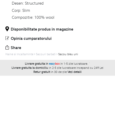
Desen:
Structured
Corp:
Slim
Compozitie:
100% wool
Disponibilitate produs in magazine
Opinia cumparatorului
Share
Haine si Incaltaminte
Sacouri barbati
Sacou bleu uni
Livrare gratuita in
easy
box
in 1-5 zile lucratoare.
`
Livrare gratuita la domiciliu
in 2-5 zile lucratoare incepand cu 249 Lei
Retur gratuit
in 30 de zile
Vezi detalii