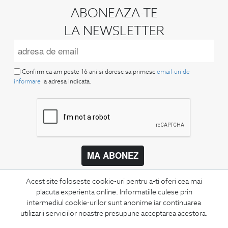
ABONEAZA-TE
LA NEWSLETTER
Confirm ca am peste 16 ani si doresc sa primesc
email-uri de
informare
la adresa indicata.
MA ABONEZ
Fii mereu la curent cu noutatile noastre,
Acest site foloseste cookie-uri pentru a-ti oferi cea mai
oferte speciale si trenduri in moda masculina.
placuta experienta online. Informatiile culese prin
intermediul cookie-urilor sunt anonime iar continuarea
CONCIERGE
utilizarii serviciilor noastre presupune acceptarea acestora.
Termeni si conditii