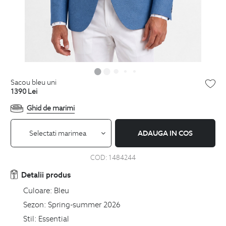
sacou bleu uni
1390
Lei
Ghid de marimi
Selectati marimea
ADAUGA IN COS
COD:
1484244
Detalii produs
Culoare:
Bleu
Sezon:
Spring-summer 2026
Stil:
Essential