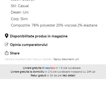
Stil:
Casual
Desen:
Uni
Corp:
Slim
Compozitie:
78% polyester 20% viscose 2% elastane
Disponibilitate produs in magazine
Opinia cumparatorului
Share
Haine si Incaltaminte
Sacouri barbati
Sacou bleumarin uni
Livrare gratuita in
easy
box
in 1-5 zile lucratoare.
`
Livrare gratuita la domiciliu
in 2-5 zile lucratoare incepand cu 249 Lei
Retur gratuit
in 30 de zile
Vezi detalii