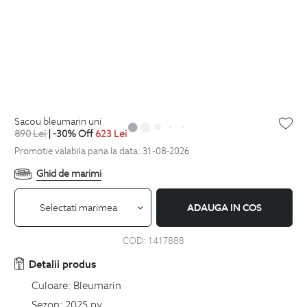
sacou bleumarin uni
890
Lei
| -30% Off
623
Lei
Promotie valabila pana la data: 31-08-2026
Ghid de marimi
Selectati marimea
ADAUGA IN COS
COD:
1417888
Detalii produs
Culoare:
Bleumarin
Sezon:
2025 pv