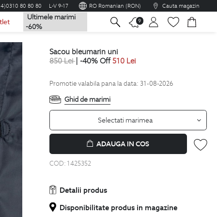
04)0310 80 80 80
L-V 9-17
RO Romanian (RON)
Cauta magazin
Ultimele marimi
na
9
tlet
-60%
sacou bleumarin uni
850
Lei
| -40% Off
510
Lei
Promotie valabila pana la data: 31-08-2026
Ghid de marimi
Selectati marimea
ADAUGA IN COS
COD:
1425352
Detalii produs
Disponibilitate produs in magazine