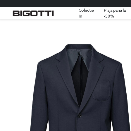
Colectie
Plaja pana la
In
-50%