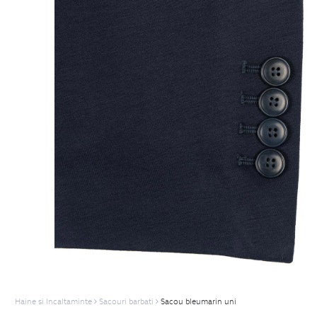
Haine si Incaltaminte
Sacouri barbati
Sacou bleumarin uni