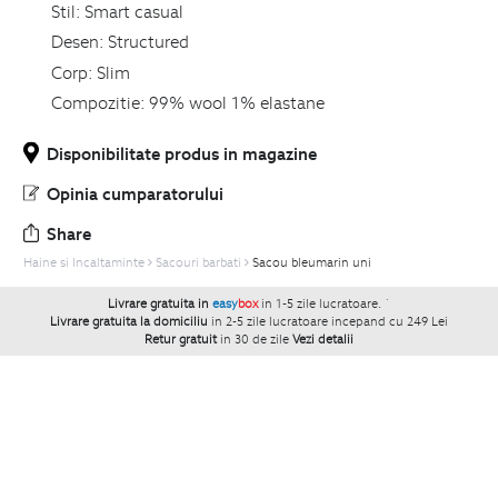
Stil:
Smart casual
Desen:
Structured
Corp:
Slim
Compozitie:
99% wool 1% elastane
Disponibilitate produs in magazine
Opinia cumparatorului
Share
Haine si Incaltaminte
Sacouri barbati
Sacou bleumarin uni
Livrare gratuita in
easy
box
in 1-5 zile lucratoare.
`
Livrare gratuita la domiciliu
in 2-5 zile lucratoare incepand cu 249 Lei
Retur gratuit
in 30 de zile
Vezi detalii