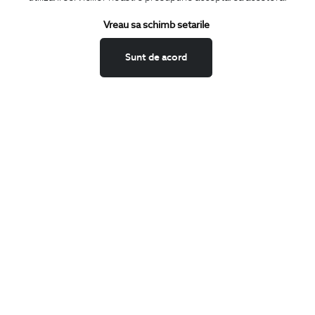
Termeni si conditii
Schimburi si retur
Vreau sa schimb setarile
Securitatea datelor
Sunt de acord
Feedback site
ANPC
SOL
BIGOTTI
Contact
Magazine
Cariere
Intrebari frecvente
Preturi retusuri
Sitemap
SHARE
Facebook