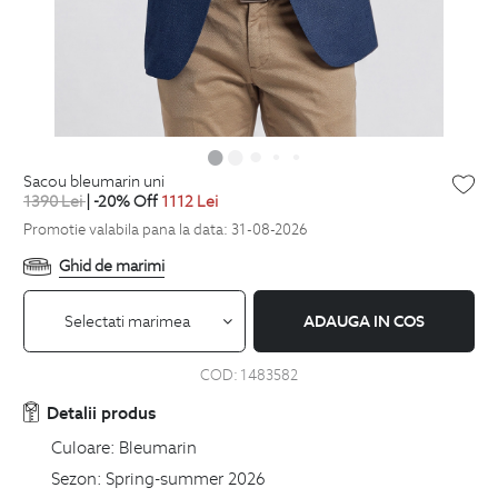
sacou bleumarin uni
1390
Lei
| -20% Off
1112
Lei
Promotie valabila pana la data: 31-08-2026
Ghid de marimi
Selectati marimea
ADAUGA IN COS
COD:
1483582
Detalii produs
Culoare:
Bleumarin
Sezon:
Spring-summer 2026