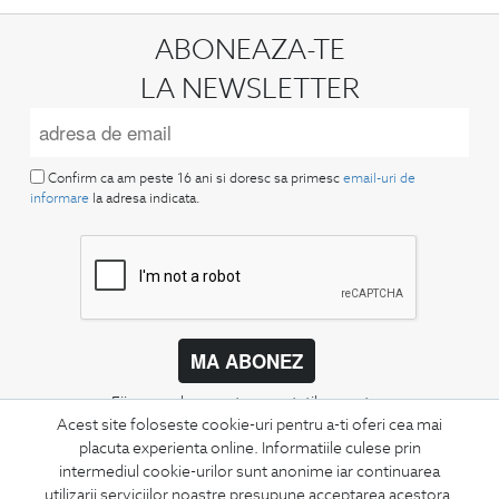
ABONEAZA-TE
LA NEWSLETTER
Confirm ca am peste 16 ani si doresc sa primesc
email-uri de
informare
la adresa indicata.
MA ABONEZ
Fii mereu la curent cu noutatile noastre,
Acest site foloseste cookie-uri pentru a-ti oferi cea mai
oferte speciale si trenduri in moda masculina.
placuta experienta online. Informatiile culese prin
intermediul cookie-urilor sunt anonime iar continuarea
CONCIERGE
utilizarii serviciilor noastre presupune acceptarea acestora.