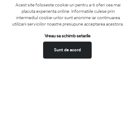
Acest site foloseste cookie-uri pentru a-ti oferi cea mai
LA NEWSLETTER
placuta experienta online. Informatiile culese prin
intermediul cookie-urilor sunt anonime iar continuarea
utilizarii serviciilor noastre presupune acceptarea acestora.
Confirm ca am peste 16 ani si doresc sa primesc
email-uri de
Vreau sa schimb setarile
informare
la adresa indicata.
Sunt de acord
MA ABONEZ
Fii mereu la curent cu noutatile noastre,
oferte speciale si trenduri in moda masculina.
CONCIERGE
Termeni si conditii
Schimburi si retur