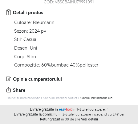
COD:
VBSCBAIHU79991091
Detalii produs
Culoare:
Bleumarin
Sezon:
2024 pv
Stil:
Casual
Desen:
Uni
Corp:
Slim
Compozitie:
60%bumbac 40%poliester
Opinia cumparatorului
Share
Haine si Incaltaminte
Sacouri barbati outlet
Sacou bleumarin uni
Livrare gratuita in
easy
box
in 1-5 zile lucratoare.
`
Livrare gratuita la domiciliu
in 2-5 zile lucratoare incepand cu 249 Lei
Retur gratuit
in 30 de zile
Vezi detalii