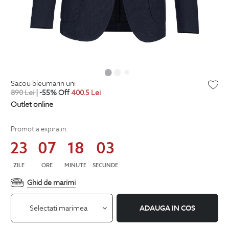
sacou bleumarin uni
890
Lei
| -55% Off
400.5
Lei
Outlet online
Promotia expira in:
23
07
18
02
ZILE
ORE
MINUTE
SECUNDE
Ghid de marimi
Selectati marimea
ADAUGA IN COS