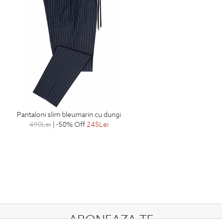
pantaloni slim bleumarin cu dungi
490
Lei
| -50% Off
245
Lei
ABONEAZA-TE