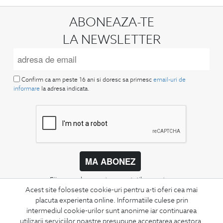
ABONEAZA-TE
LA NEWSLETTER
Confirm ca am peste 16 ani si doresc sa primesc
email-uri de
informare
la adresa indicata.
MA ABONEZ
Fii mereu la curent cu noutatile noastre,
Acest site foloseste cookie-uri pentru a-ti oferi cea mai
oferte speciale si trenduri in moda masculina.
placuta experienta online. Informatiile culese prin
intermediul cookie-urilor sunt anonime iar continuarea
CONCIERGE
utilizarii serviciilor noastre presupune acceptarea acestora.