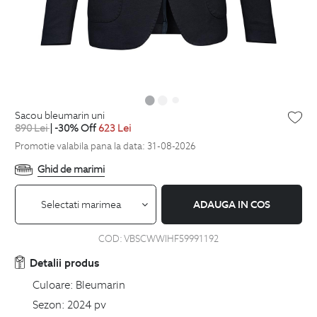
sacou bleumarin uni
890
Lei
| -30% Off
623
Lei
Promotie valabila pana la data: 31-08-2026
Ghid de marimi
Selectati marimea
ADAUGA IN COS
COD:
VBSCWWIHF59991192
Detalii produs
Culoare:
Bleumarin
Sezon:
2024 pv