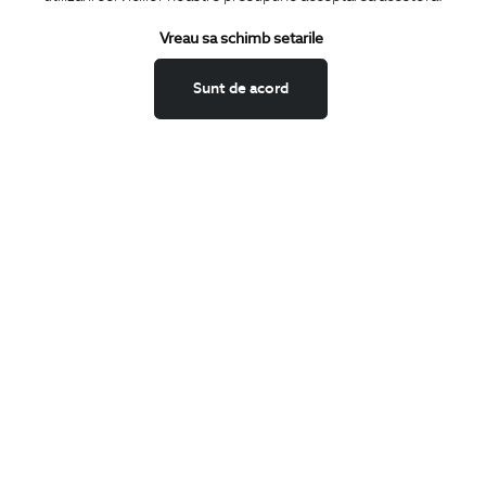
Termeni si conditii
Schimburi si retur
Vreau sa schimb setarile
Securitatea datelor
Sunt de acord
Feedback site
ANPC
SOL
BIGOTTI
Contact
Magazine
Cariere
Intrebari frecvente
Preturi retusuri
Sitemap
SHARE
Facebook