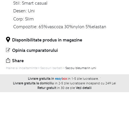
Stil:
Smart casual
Desen:
Uni
Corp:
Slim
Compozitie:
65%vascoza 30%nylon 5%elastan
Disponibilitate produs in magazine
Opinia cumparatorului
Share
Haine si Incaltaminte
Sacouri barbati
Sacou bleumarin uni
Livrare gratuita in
easy
box
in 1-5 zile lucratoare.
`
Livrare gratuita la domiciliu
in 2-5 zile lucratoare incepand cu 249 Lei
Retur gratuit
in 30 de zile
Vezi detalii