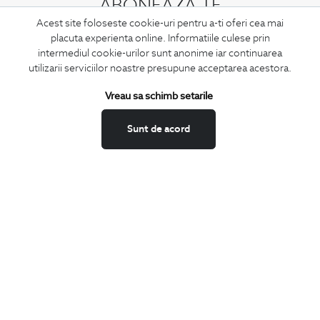
ABONEAZA-TE
Acest site foloseste cookie-uri pentru a-ti oferi cea mai
LA NEWSLETTER
placuta experienta online. Informatiile culese prin
intermediul cookie-urilor sunt anonime iar continuarea
utilizarii serviciilor noastre presupune acceptarea acestora.
Confirm ca am peste 16 ani si doresc sa primesc
email-uri de
Vreau sa schimb setarile
informare
la adresa indicata.
Sunt de acord
MA ABONEZ
Fii mereu la curent cu noutatile noastre,
oferte speciale si trenduri in moda masculina.
CONCIERGE
Termeni si conditii
Schimburi si retur