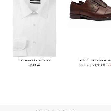
camasa slim alba uni
pantofi maro piele na
450
Lei
550
Lei
| -60% Off
2