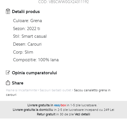
COD:
VBSCWW0GX24311192
Detalii produs
Culoare:
Grena
Sezon:
2022 ti
Stil:
Smart casual
Desen:
Carouri
Corp:
Slim
Compozitie:
100% lana
Opinia cumparatorului
Share
Haine si Incaltaminte
Sacouri barbati outlet
Sacou canaletto grena in
carouri
Livrare gratuita in
easy
box
in 1-5 zile lucratoare.
`
Livrare gratuita la domiciliu
in 2-5 zile lucratoare incepand cu 249 Lei
Retur gratuit
in 30 de zile
Vezi detalii