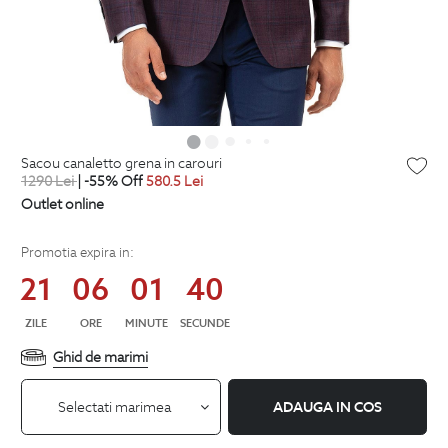
sacou canaletto grena in carouri
1290
Lei
| -55% Off
580.5
Lei
Outlet online
Promotia expira in:
21
06
01
39
ZILE
ORE
MINUTE
SECUNDE
Ghid de marimi
Selectati marimea
ADAUGA IN COS