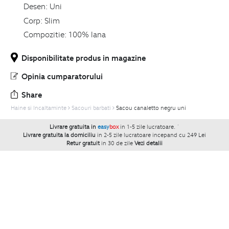
Desen:
Uni
Corp:
Slim
Compozitie:
100% lana
Disponibilitate produs in magazine
Opinia cumparatorului
Share
Haine si Incaltaminte
Sacouri barbati
Sacou canaletto negru uni
Livrare gratuita in
easy
box
in 1-5 zile lucratoare.
`
Livrare gratuita la domiciliu
in 2-5 zile lucratoare incepand cu 249 Lei
Retur gratuit
in 30 de zile
Vezi detalii