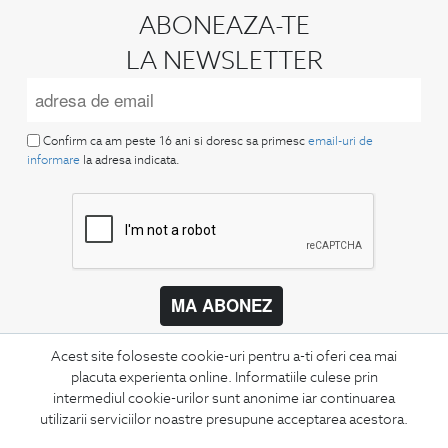
ABONEAZA-TE
LA NEWSLETTER
Confirm ca am peste 16 ani si doresc sa primesc
email-uri de
informare
la adresa indicata.
MA ABONEZ
Fii mereu la curent cu noutatile noastre,
Acest site foloseste cookie-uri pentru a-ti oferi cea mai
oferte speciale si trenduri in moda masculina.
placuta experienta online. Informatiile culese prin
intermediul cookie-urilor sunt anonime iar continuarea
CONCIERGE
utilizarii serviciilor noastre presupune acceptarea acestora.
Termeni si conditii