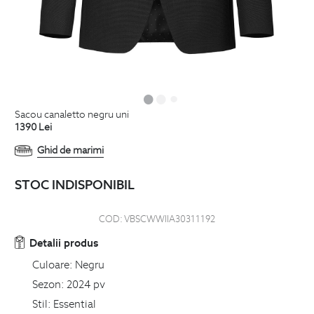
sacou canaletto negru uni
1390
Lei
Ghid de marimi
STOC INDISPONIBIL
COD:
VBSCWWIIA30311192
Detalii produs
Culoare:
Negru
Sezon:
2024 pv
Stil:
Essential