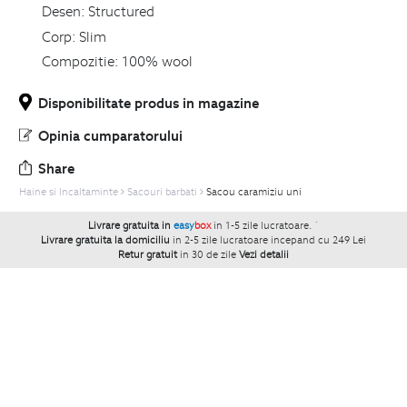
Desen:
Structured
Corp:
Slim
Compozitie:
100% wool
Disponibilitate produs in magazine
Opinia cumparatorului
Share
Haine si Incaltaminte
Sacouri barbati
Sacou caramiziu uni
Livrare gratuita in
easy
box
in 1-5 zile lucratoare.
`
Livrare gratuita la domiciliu
in 2-5 zile lucratoare incepand cu 249 Lei
Retur gratuit
in 30 de zile
Vezi detalii