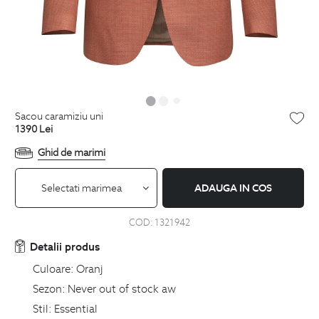
sacou caramiziu uni
1390
Lei
Ghid de marimi
Selectati marimea
ADAUGA IN COS
COD:
1321942
Detalii produs
Culoare:
Oranj
Sezon:
Never out of stock aw
Stil:
Essential