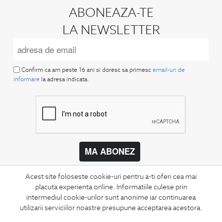
ABONEAZA-TE
LA NEWSLETTER
Confirm ca am peste 16 ani si doresc sa primesc
email-uri de
informare
la adresa indicata.
MA ABONEZ
Fii mereu la curent cu noutatile noastre,
Acest site foloseste cookie-uri pentru a-ti oferi cea mai
oferte speciale si trenduri in moda masculina.
placuta experienta online. Informatiile culese prin
intermediul cookie-urilor sunt anonime iar continuarea
CONCIERGE
utilizarii serviciilor noastre presupune acceptarea acestora.
Termeni si conditii