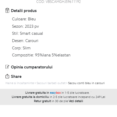
COD:
VBSCAMGHJ59611192
Detalii produs
Culoare:
Bleu
Sezon:
2023 pv
Stil:
Smart casual
Desen:
Carouri
Corp:
Slim
Compozitie:
95%lana 5%elastan
Opinia cumparatorului
Share
Haine si Incaltaminte
Sacouri barbati outlet
Sacou conti bleu in carouri
Livrare gratuita in
easy
box
in 1-5 zile lucratoare.
`
Livrare gratuita la domiciliu
in 2-5 zile lucratoare incepand cu 249 Lei
Retur gratuit
in 30 de zile
Vezi detalii