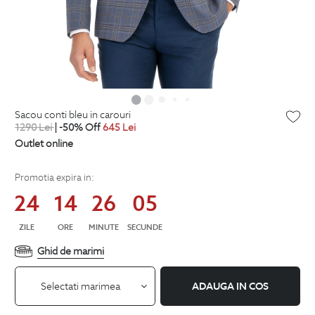
sacou conti bleu in carouri
1290
Lei
| -50% Off
645
Lei
Outlet online
Promotia expira in:
24
14
26
04
ZILE
ORE
MINUTE
SECUNDE
Ghid de marimi
Selectati marimea
ADAUGA IN COS