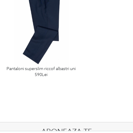
pantaloni superslim riccof albastri uni
590
Lei
ABONEAZA-TE