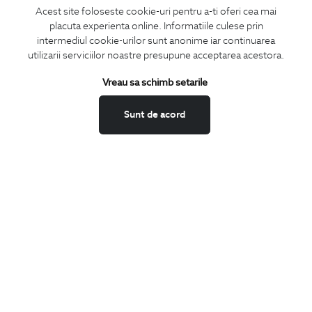
Acest site foloseste cookie-uri pentru a-ti oferi cea mai
LA NEWSLETTER
placuta experienta online. Informatiile culese prin
intermediul cookie-urilor sunt anonime iar continuarea
utilizarii serviciilor noastre presupune acceptarea acestora.
Confirm ca am peste 16 ani si doresc sa primesc
email-uri de
Vreau sa schimb setarile
informare
la adresa indicata.
Sunt de acord
MA ABONEZ
Fii mereu la curent cu noutatile noastre,
oferte speciale si trenduri in moda masculina.
CONCIERGE
Termeni si conditii
Schimburi si retur