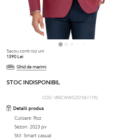
sacou conti roz uni
1390
Lei
Ghid de marimi
STOC INDISPONIBIL
COD:
VBSCWWGZ510611192
Detalii produs
Culoare:
Roz
Sezon:
2023 pv
Stil:
Smart casual