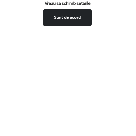
Vreau sa schimb setarile
Confirm ca am peste 16 ani si doresc sa primesc
email-uri de
informare
la adresa indicata.
Sunt de acord
MA ABONEZ
Fii mereu la curent cu noutatile noastre,
oferte speciale si trenduri in moda masculina.
CONCIERGE
Termeni si conditii
Schimburi si retur
Securitatea datelor
Feedback site
ANPC