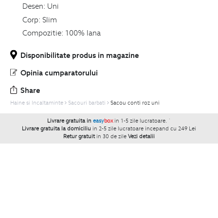
Desen:
Uni
Corp:
Slim
Compozitie:
100% lana
Disponibilitate produs in magazine
Opinia cumparatorului
Share
Haine si Incaltaminte
Sacouri barbati
Sacou conti roz uni
Livrare gratuita in
easy
box
in 1-5 zile lucratoare.
`
Livrare gratuita la domiciliu
in 2-5 zile lucratoare incepand cu 249 Lei
Retur gratuit
in 30 de zile
Vezi detalii