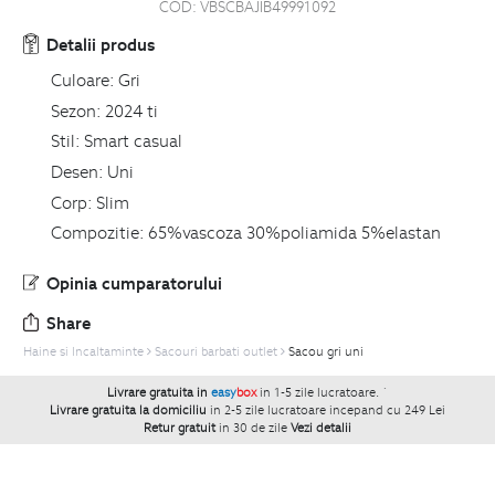
COD:
VBSCBAJIB49991092
Detalii produs
Culoare:
Gri
Sezon:
2024 ti
Stil:
Smart casual
Desen:
Uni
Corp:
Slim
Compozitie:
65%vascoza 30%poliamida 5%elastan
Opinia cumparatorului
Share
Haine si Incaltaminte
Sacouri barbati outlet
Sacou gri uni
Livrare gratuita in
easy
box
in 1-5 zile lucratoare.
`
Livrare gratuita la domiciliu
in 2-5 zile lucratoare incepand cu 249 Lei
Retur gratuit
in 30 de zile
Vezi detalii