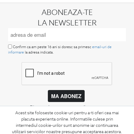
ABONEAZA-TE
LA NEWSLETTER
Confirm ca am peste 16 ani si doresc sa primesc
email-uri de
informare
la adresa indicata.
MA ABONEZ
Fii mereu la curent cu noutatile noastre,
Acest site foloseste cookie-uri pentru a-ti oferi cea mai
oferte speciale si trenduri in moda masculina.
placuta experienta online. Informatiile culese prin
intermediul cookie-urilor sunt anonime iar continuarea
CONCIERGE
utilizarii serviciilor noastre presupune acceptarea acestora.