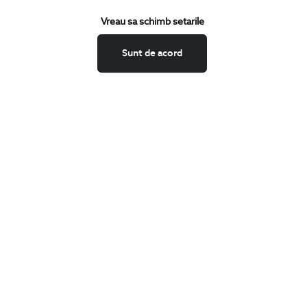
Termeni si conditii
Vreau sa schimb setarile
Schimburi si retur
Securitatea datelor
Sunt de acord
Feedback site
ANPC
SOL
BIGOTTI
Contact
Magazine
Cariere
Intrebari frecvente
Preturi retusuri
Sitemap
SHARE
Facebook