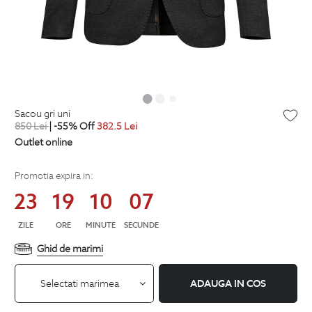
sacou gri uni
850
Lei
| -55% Off
382.5
Lei
Outlet online
Promotia expira in:
23
19
10
07
ZILE
ORE
MINUTE
SECUNDE
Ghid de marimi
Selectati marimea
ADAUGA IN COS