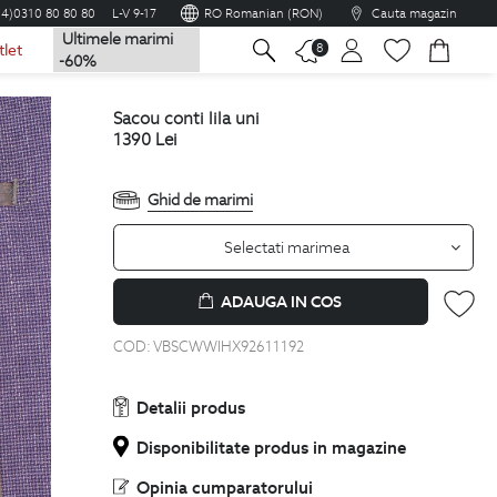
04)0310 80 80 80
L-V 9-17
RO Romanian (RON)
Cauta magazin
Ultimele marimi
na
8
tlet
-60%
sacou conti lila uni
1390
Lei
Ghid de marimi
Selectati marimea
ADAUGA IN COS
COD:
VBSCWWIHX92611192
Detalii produs
Disponibilitate produs in magazine
Opinia cumparatorului