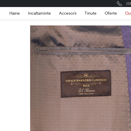
(0
Romania
Roma
Haine
Incaltaminte
Accesorii
Tinute
Oferte
Ou