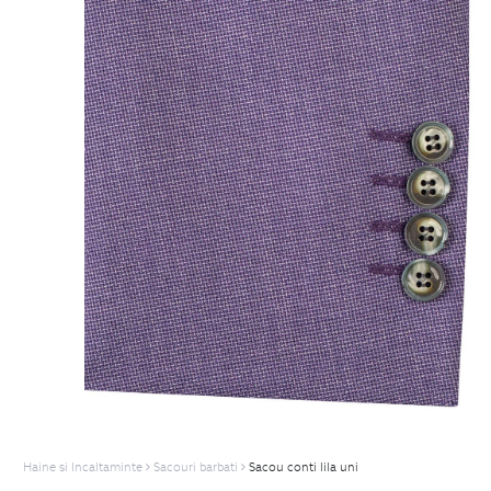
Haine si Incaltaminte
Sacouri barbati
Sacou conti lila uni