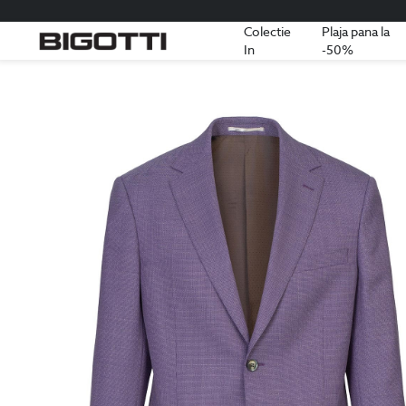
Colectie
Plaja pana la
In
-50%