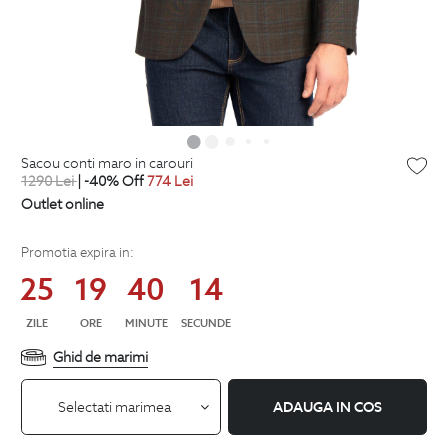
sacou conti maro in carouri
1290
Lei
| -40% Off
774
Lei
Outlet online
Promotia expira in:
25
19
40
13
ZILE
ORE
MINUTE
SECUNDE
Ghid de marimi
Selectati marimea
ADAUGA IN COS