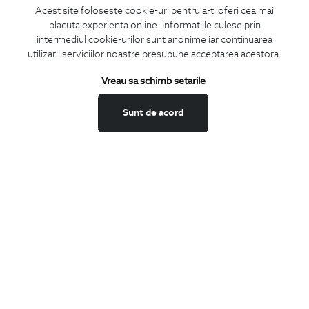
Acest site foloseste cookie-uri pentru a-ti oferi cea mai
placuta experienta online. Informatiile culese prin
CONCIERGE
intermediul cookie-urilor sunt anonime iar continuarea
Termeni si conditii
utilizarii serviciilor noastre presupune acceptarea acestora.
Schimburi si retur
Vreau sa schimb setarile
Securitatea datelor
Feedback site
Sunt de acord
ANPC
SOL
BIGOTTI
Contact
Magazine
Cariere
Intrebari frecvente
Preturi retusuri
Sitemap