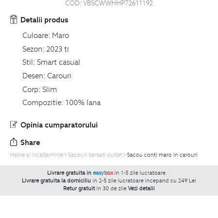
COD:
VBSCWWHHP72611192
Detalii produs
Culoare:
Maro
Sezon:
2023 ti
Stil:
Smart casual
Desen:
Carouri
Corp:
Slim
Compozitie:
100% lana
Opinia cumparatorului
Share
Haine si Incaltaminte
Sacouri barbati outlet
Sacou conti maro in carouri
Livrare gratuita in
easy
box
in 1-5 zile lucratoare.
`
Livrare gratuita la domiciliu
in 2-5 zile lucratoare incepand cu 249 Lei
Retur gratuit
in 30 de zile
Vezi detalii