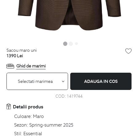
sacou maro uni
1390
Lei
Ghid de marimi
Selectati marimea
ADAUGA IN COS
COD:
1419744
Detalii produs
Culoare:
Maro
Sezon:
Spring-summer 2025
Stil:
Essential