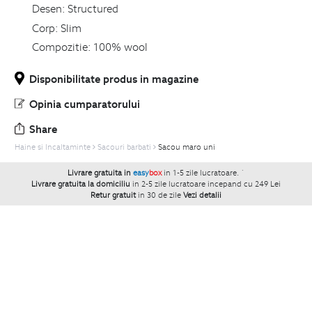
Desen:
Structured
Corp:
Slim
Compozitie:
100% wool
Disponibilitate produs in magazine
Opinia cumparatorului
Share
Haine si Incaltaminte
Sacouri barbati
Sacou maro uni
Livrare gratuita in
easy
box
in 1-5 zile lucratoare.
`
Livrare gratuita la domiciliu
in 2-5 zile lucratoare incepand cu 249 Lei
Retur gratuit
in 30 de zile
Vezi detalii