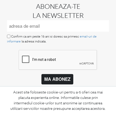
ABONEAZA-TE
LA NEWSLETTER
Confirm ca am peste 16 ani si doresc sa primesc
email-uri de
informare
la adresa indicata.
MA ABONEZ
Fii mereu la curent cu noutatile noastre,
Acest site foloseste cookie-uri pentru a-ti oferi cea mai
oferte speciale si trenduri in moda masculina.
placuta experienta online. Informatiile culese prin
intermediul cookie-urilor sunt anonime iar continuarea
CONCIERGE
utilizarii serviciilor noastre presupune acceptarea acestora.
Termeni si conditii