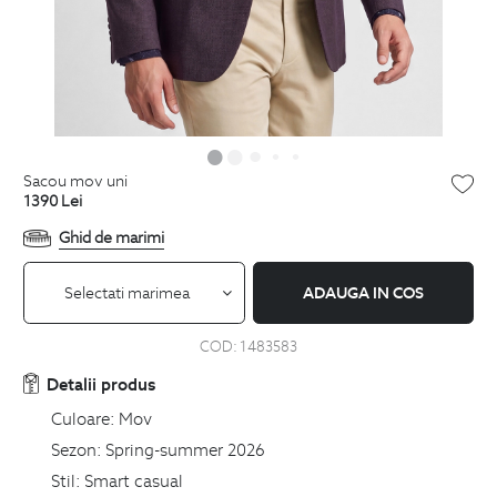
sacou mov uni
1390
Lei
Ghid de marimi
Selectati marimea
ADAUGA IN COS
COD:
1483583
Detalii produs
Culoare:
Mov
Sezon:
Spring-summer 2026
Stil:
Smart casual