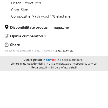
Desen:
Structured
Corp:
Slim
Compozitie:
99% wool 1% elastane
Disponibilitate produs in magazine
Opinia cumparatorului
Share
Haine si Incaltaminte
Sacouri barbati
Sacou mov uni
Livrare gratuita in
easy
box
in 1-5 zile lucratoare.
`
Livrare gratuita la domiciliu
in 2-5 zile lucratoare incepand cu 249 Lei
Retur gratuit
in 30 de zile
Vezi detalii