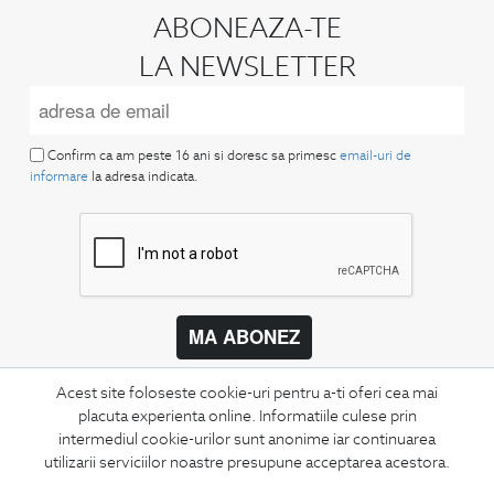
ABONEAZA-TE
LA NEWSLETTER
Confirm ca am peste 16 ani si doresc sa primesc
email-uri de
informare
la adresa indicata.
MA ABONEZ
Fii mereu la curent cu noutatile noastre,
Acest site foloseste cookie-uri pentru a-ti oferi cea mai
oferte speciale si trenduri in moda masculina.
placuta experienta online. Informatiile culese prin
intermediul cookie-urilor sunt anonime iar continuarea
CONCIERGE
utilizarii serviciilor noastre presupune acceptarea acestora.
Termeni si conditii