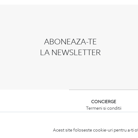
ABONEAZA-TE
LA NEWSLETTER
CONCIERGE
Termeni si conditii
Schimburi si retur
Securitatea datelor
Feedback site
Acest site foloseste cookie-uri pentru a-ti o
ANPC