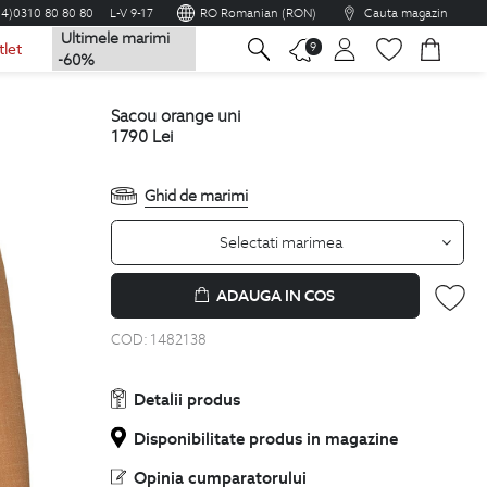
04)0310 80 80 80
L-V 9-17
RO Romanian (RON)
Cauta magazin
Ultimele marimi
na
9
tlet
-60%
sacou orange uni
1790
Lei
Ghid de marimi
Selectati marimea
ADAUGA IN COS
COD:
1482138
Detalii produs
Disponibilitate produs in magazine
Opinia cumparatorului