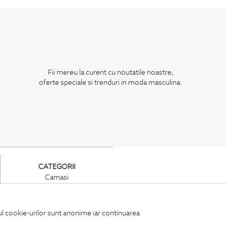
Fii mereu la curent cu noutatile noastre,
oferte speciale si trenduri in moda masculina.
CATEGORII
Camasi
Tricouri
Sacouri
Costume
iul cookie-urilor sunt anonime iar continuarea
Incaltaminte