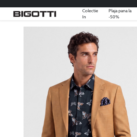
Colectie
Plaja pana la
In
-50%