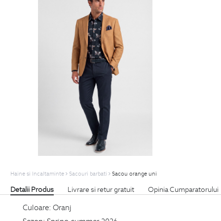
Haine si Incaltaminte
Sacouri barbati
Sacou orange uni
Detalii Produs
Livrare si retur gratuit
Opinia Cumparatorului
Culoare:
Oranj