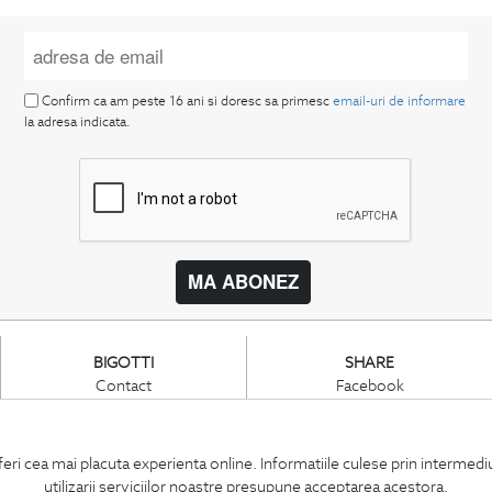
Confirm ca am peste 16 ani si doresc sa primesc
email-uri de informare
la adresa indicata.
MA ABONEZ
BIGOTTI
SHARE
Contact
Facebook
Magazine
LinkedIn
Cariere
Twitter
Intrebari frecvente
Pinterest
feri cea mai placuta experienta online. Informatiile culese prin intermed
Preturi retusuri
Instagram
utilizarii serviciilor noastre presupune acceptarea acestora.