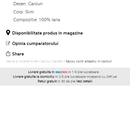
Desen:
Carouri
Corp:
Slim
Compozitie:
100% lana
Disponibilitate produs in magazine
Opinia cumparatorului
Share
Haine si Incaltaminte
Sacouri barbati
Sacou conti albastru in carouri
Livrare gratuita in
easy
box
in 1-5 zile lucratoare.
`
Livrare gratuita la domiciliu
in 2-5 zile lucratoare incepand cu 249 Lei
Retur gratuit
in 30 de zile
Vezi detalii