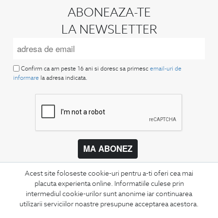
ABONEAZA-TE
LA NEWSLETTER
Confirm ca am peste 16 ani si doresc sa primesc
email-uri de
informare
la adresa indicata.
MA ABONEZ
Fii mereu la curent cu noutatile noastre,
Acest site foloseste cookie-uri pentru a-ti oferi cea mai
oferte speciale si trenduri in moda masculina.
placuta experienta online. Informatiile culese prin
intermediul cookie-urilor sunt anonime iar continuarea
CONCIERGE
utilizarii serviciilor noastre presupune acceptarea acestora.
Termeni si conditii