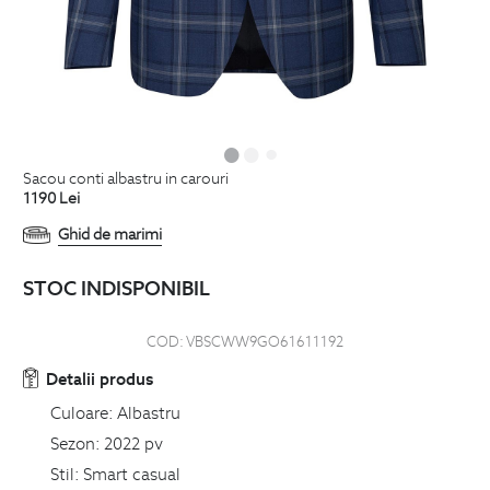
sacou conti albastru in carouri
1190
Lei
Ghid de marimi
STOC INDISPONIBIL
COD:
VBSCWW9GO61611192
Detalii produs
Culoare:
Albastru
Sezon:
2022 pv
Stil:
Smart casual