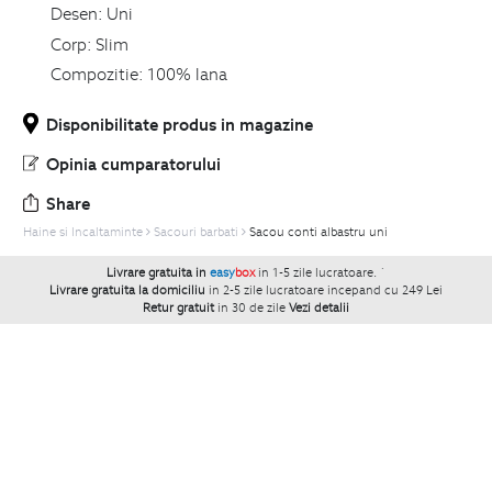
Desen:
Uni
Corp:
Slim
Compozitie:
100% lana
Disponibilitate produs in magazine
Opinia cumparatorului
Share
Haine si Incaltaminte
Sacouri barbati
Sacou conti albastru uni
Livrare gratuita in
easy
box
in 1-5 zile lucratoare.
`
Livrare gratuita la domiciliu
in 2-5 zile lucratoare incepand cu 249 Lei
Retur gratuit
in 30 de zile
Vezi detalii