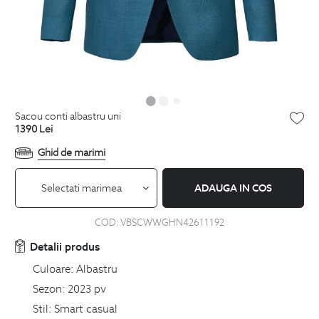
sacou conti albastru uni
1390
Lei
Ghid de marimi
Selectati marimea
ADAUGA IN COS
COD:
VBSCWWGHN42611192
Detalii produs
Culoare:
Albastru
Sezon:
2023 pv
Stil:
Smart casual