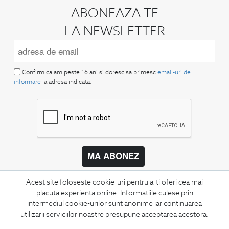
ABONEAZA-TE
LA NEWSLETTER
Confirm ca am peste 16 ani si doresc sa primesc
email-uri de
informare
la adresa indicata.
MA ABONEZ
Fii mereu la curent cu noutatile noastre,
Acest site foloseste cookie-uri pentru a-ti oferi cea mai
oferte speciale si trenduri in moda masculina.
placuta experienta online. Informatiile culese prin
intermediul cookie-urilor sunt anonime iar continuarea
CONCIERGE
utilizarii serviciilor noastre presupune acceptarea acestora.
Termeni si conditii