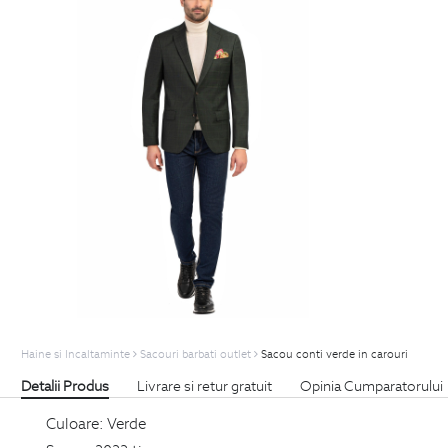
Haine si Incaltaminte
Sacouri barbati outlet
Sacou conti verde in carouri
Detalii Produs
Livrare si retur gratuit
Opinia Cumparatorului
Culoare:
Verde