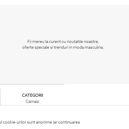
Fii mereu la curent cu noutatile noastre,
oferte speciale si trenduri in moda masculina.
CATEGORII
Camasi
Tricouri
Sacouri
Costume
iul cookie-urilor sunt anonime iar continuarea
Incaltaminte