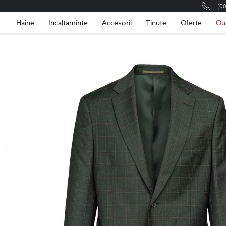
(0
Romania
Roma
Haine
Incaltaminte
Accesorii
Tinute
Oferte
Ou