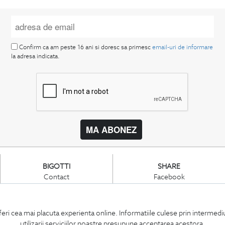
Confirm ca am peste 16 ani si doresc sa primesc
email-uri de informare
la adresa indicata.
MA ABONEZ
BIGOTTI
SHARE
Contact
Facebook
Magazine
LinkedIn
Cariere
Twitter
Intrebari frecvente
Pinterest
feri cea mai placuta experienta online. Informatiile culese prin intermed
Preturi retusuri
Instagram
utilizarii serviciilor noastre presupune acceptarea acestora.