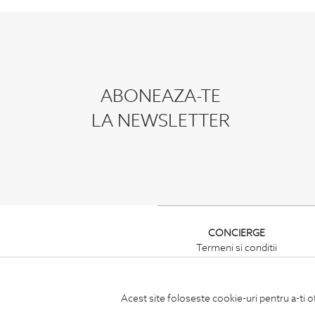
ABONEAZA-TE
LA NEWSLETTER
CONCIERGE
Termeni si conditii
Schimburi si retur
Securitatea datelor
Feedback site
Acest site foloseste cookie-uri pentru a-ti o
ANPC