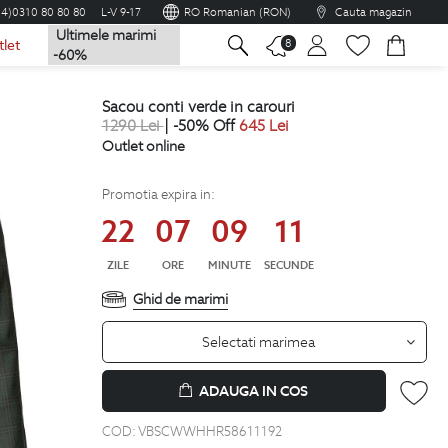
04)0310 80 80 80
L-V 9-17
RO Romanian (RON)
Cauta magazin
Ultimele marimi
na
8
tlet
-60%
sacou conti verde in carouri
1290
Lei
| -50% Off
645
Lei
Outlet online
Promotia expira in:
22
07
09
10
ZILE
ORE
MINUTE
SECUNDE
Ghid de marimi
Selectati marimea
ADAUGA IN COS
COD:
VBSCWWHHR58611192