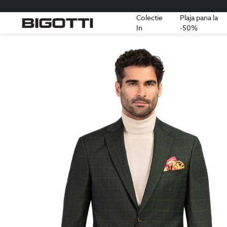
Colectie
Plaja pana la
In
-50%